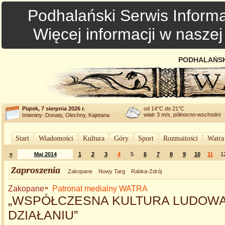
Podhalański Serwis Informa
Więcej informacji w nasze
PODHALAŃSK
Piątek, 7 sierpnia 2026 r.
od 14°C do 21°C
wiatr 3 m/s, północno-wschodni
Imieniny: Donaty, Olechny, Kajetana
Start
Wiadomości
Kultura
Góry
Sport
Rozmaitości
Watra
«
Maj 2014
1
2
3
4
5
6
7
8
9
10
11
1
Zaproszenia
Zakopane
Nowy Targ
Rabka-Zdrój
Zakopane
Patronat medialny WATRA
„WSPÓŁCZESNA KULTURA LUDOW
DZIAŁANIU”