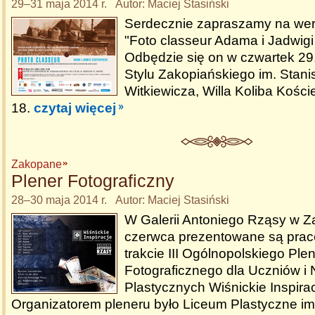
29–31 maja 2014 r. Autor: Maciej Stasiński
Serdecznie zapraszamy na we
"Foto classeur Adama i Jadwigi
Odbędzie się on w czwartek 2
Stylu Zakopiańskiego im. Stani
Witkiewicza, Willa Koliba Kości
18.
czytaj więcej
Zakopane
Plener Fotograficzny
28–30 maja 2014 r. Autor: Maciej Stasiński
W Galerii Antoniego Rząsy w 
czerwca prezentowane są prac
trakcie III Ogólnopolskiego Ple
Fotograficznego dla Uczniów i 
Plastycznych Wiśnickie Inspirac
Organizatorem pleneru było Liceum Plastyczne im