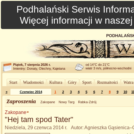
Podhalański Serwis Informa
Więcej informacji w nasze
PODHALAŃSK
Piątek, 7 sierpnia 2026 r.
od 14°C do 21°C
wiatr 3 m/s, północno-wschodni
Imieniny: Donaty, Olechny, Kajetana
Start
Wiadomości
Kultura
Góry
Sport
Rozmaitości
Watra
«
Czerwiec 2014
1
2
3
4
5
6
7
8
9
10
1
Zaproszenia
Zakopane
Nowy Targ
Rabka-Zdrój
Zakopane
"Hej tam spod Tater"
Niedziela, 29 czerwca 2014 r. Autor: Agnieszka Gąsienica–