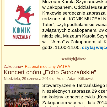
Muzeum Karola Szymanowskiego
w Zakopanem, Oddział Muzeu
Krakowie serdecznie zaprasza 
rodzinne pt.: KONIK MUZEALN
Tater", czyli podhalańskie waria
związanych z Zakopanem. 29 c
niedziela, Muzeum Karola Sz
willi "Atma" w Zakopanem, ul. 
godz. 11.00-14.00.
czytaj więc
Zakopane
Patronat medialny WATRA
Koncert chóru „Echo Gorczańskie”
Niedziela, 29 czerwca 2014 r. Autor: Adam Kitkowski
Stowarzyszenie Tatrzańskiego
Niezależnych zaprasza 29 cze
na kolejny koncert z cyklu „Kon
Zakopanem wiosna – lato 2014”