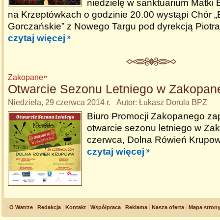
niedzielę w sanktuarium Matki 
na Krzeptówkach o godzinie 20.00 wystąpi Chór 
Gorczańskie” z Nowego Targu pod dyrekcją Piotr
czytaj więcej
Zakopane
Otwarcie Sezonu Letniego w Zakopa
Niedziela, 29 czerwca 2014 r. Autor: Łukasz Dorula BPZ
Biuro Promocji Zakopanego za
otwarcie sezonu letniego w Z
czerwca, Dolna Rówień Krupow
czytaj więcej
O Watrze
Redakcja
Kontakt
Współpraca
Reklama
Nasza oferta
Mapa stron