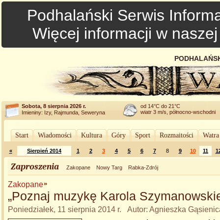
Podhalański Serwis Informa
Więcej informacji w nasze
PODHALAŃSK
Sobota, 8 sierpnia 2026 r.
od 14°C do 21°C
wiatr 3 m/s, północno-wschodni
Imieniny: Izy, Rajmunda, Seweryna
Start
Wiadomości
Kultura
Góry
Sport
Rozmaitości
Watra
«
Sierpień 2014
1
2
3
4
5
6
7
8
9
10
11
1
Zaproszenia
Zakopane
Nowy Targ
Rabka-Zdrój
Zakopane
„Poznaj muzykę Karola Szymanowski
Poniedziałek, 11 sierpnia 2014 r. Autor: Agnieszka Gąsieni