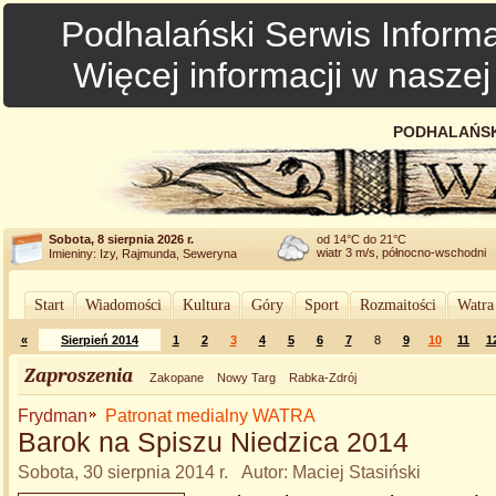
Podhalański Serwis Informa
Więcej informacji w nasze
PODHALAŃSK
Sobota, 8 sierpnia 2026 r.
od 14°C do 21°C
wiatr 3 m/s, północno-wschodni
Imieniny: Izy, Rajmunda, Seweryna
Start
Wiadomości
Kultura
Góry
Sport
Rozmaitości
Watra
«
Sierpień 2014
1
2
3
4
5
6
7
8
9
10
11
1
Zaproszenia
Zakopane
Nowy Targ
Rabka-Zdrój
Frydman
Patronat medialny WATRA
Barok na Spiszu Niedzica 2014
Sobota, 30 sierpnia 2014 r. Autor: Maciej Stasiński