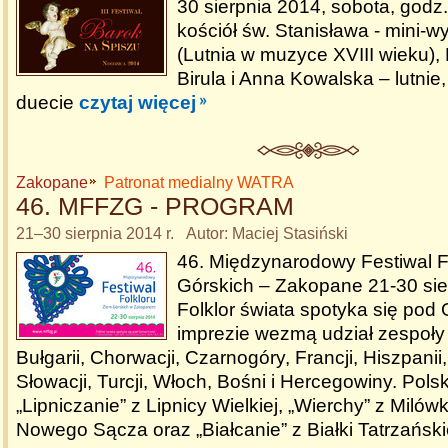
30 sierpnia 2014, sobota, godz
kościół św. Stanisława - mini-wy
(Lutnia w muzyce XVIII wieku),
Birula i Anna Kowalska – lutnie,
duecie
czytaj więcej
Zakopane
Patronat medialny WATRA
46. MFFZG - PROGRAM
21–30 sierpnia 2014 r. Autor: Maciej Stasiński
46. Międzynarodowy Festiwal F
Górskich – Zakopane 21-30 sie
Folklor świata spotyka się po
imprezie wezmą udział zespoły 
Bułgarii, Chorwacji, Czarnogóry, Francji, Hiszpanii
Słowacji, Turcji, Włoch, Bośni i Hercegowiny. Pols
„Lipniczanie” z Lipnicy Wielkiej, „Wierchy” z Milówk
Nowego Sącza oraz „Białcanie” z Białki Tatrzański