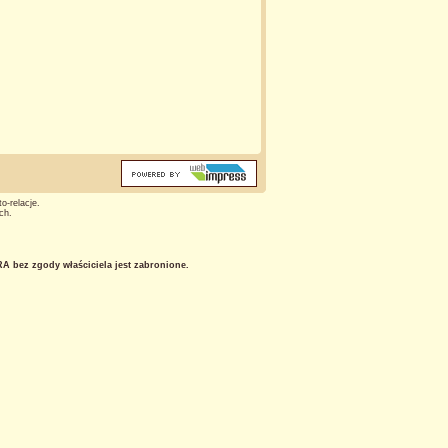
o-relacje.
ch.
 bez zgody właściciela jest zabronione.