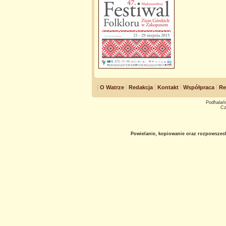
O Watrze
Redakcja
Kontakt
Współpraca
Re
Podhalańs
Cz
Powielanie, kopiowanie oraz rozpowszec