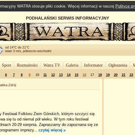
rmacyjny WATRA stosuje pliki cookie. Więcej informacji w naszej
Polityce p
PODHALAŃSKI SERWIS INFORMACYJNY
od 14°C do 21°C
wiatr 3 m/s, północno-wschodni
Sport
Rozmaitości
Watra TV
Galeria
Informator
Ogłoszenia
M
6
7
8
9
10
11
12
13
14
15
16
17
18
19
20
21
22
abka-Zdrój
 Festiwal Folkloru Ziem Górskich, którym szczyci się
a się tu od niemal pół wieku. W tym roku festiwal
dniach 20-29 sierpnia. Zapraszamy do zapoznana się ze
programem imprezy...
czytaj więcej