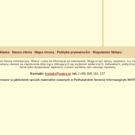
klama
Nasza oferta
Mapa strony
Polityka prywatności
Regulamin Sklepu
ki Serwis Informacyjny "Watra" czeka na informacje od Internautów. Mogą to być teksty, reportaże, czy fot
ekamy również na zaproszenia dotyczące zbliżających się wydarzeń społecznych, kulturalnych, polityczny
Jeżeli tylko dysponować będziemy czasem wyślemy tam naszego reportera.
Kontakt:
kontakt@watra.pl
,
tel.
(+48) 606 151 137
hnianie w jakikolwiek sposób materiałów zawartych w Podhalańskim Serwisie Informacyjnym WATRA