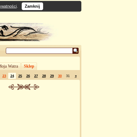
rywatności
.
Zamknij
oja Watra
Sklep
23
24
25
26
27
28
29
30
31
»