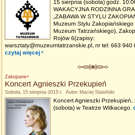
15 sierpnia (sobota) godz. 10:0
WAKACYJNA RODZINNA GRA 
„ZABAWA W STYLU ZAKOPIAŃSK
Muzeum Stylu Zakopiańskiego – 
Muzeum Tatrzańskiego), Zakop
Rojów 6(zapisy:
warsztaty@muzeumtatrzanskie.pl, nr tel: 663 940 
czytaj więcej
Zakopane
Koncert Agnieszki Przekupień
Sobota, 15 sierpnia 2015 r. Autor: Maciej Stasiński
Koncert Agnieszki Przekupień,
(sobota) w Teatrze Witkacego.