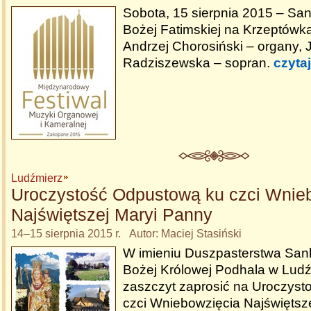
Sobota, 15 sierpnia 2015 – San
Bożej Fatimskiej na Krzeptówka
Andrzej Chorosiński – organy,
Radziszewska – sopran.
czytaj
Ludźmierz
Uroczystość Odpustową ku czci Wnie
Najświętszej Maryi Panny
14–15 sierpnia 2015 r. Autor: Maciej Stasiński
W imieniu Duszpasterstwa San
Bożej Królowej Podhala w Lud
zaszczyt zaprosić na Uroczys
czci Wniebowzięcia Najświętsz