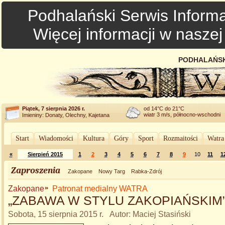
Podhalański Serwis Informa
Więcej informacji w nasze
PODHALAŃSK
Piątek, 7 sierpnia 2026 r.
od 14°C do 21°C
wiatr 3 m/s, północno-wschodni
Imieniny: Donaty, Olechny, Kajetana
Start
Wiadomości
Kultura
Góry
Sport
Rozmaitości
Watra
«
Sierpień 2015
1
2
3
4
5
6
7
8
9
10
11
1
Zaproszenia
Zakopane
Nowy Targ
Rabka-Zdrój
Zakopane
Patronat medialny WATRA
„ZABAWA W STYLU ZAKOPIAŃSKIM
Sobota, 15 sierpnia 2015 r. Autor: Maciej Stasiński