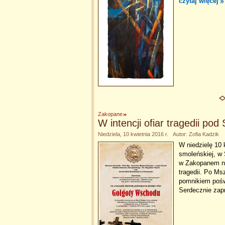
czytaj więcej
Zakopane
W intencji ofiar tragedii po
Niedziela, 10 kwietnia 2016 r. Autor: Zofia Kadzik
W niedzielę 10 
smoleńskiej, w
w Zakopanem na
tragedii. Po Ms
pomnikiem pośw
Serdecznie za