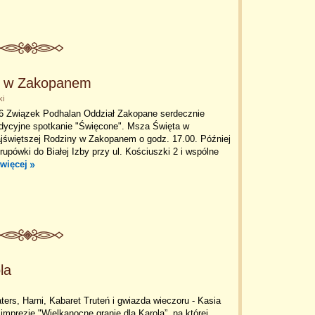
n w Zakopanem
ki
16 Związek Podhalan Oddział Zakopane serdecznie
adycyjne spotkanie "Święcone". Msza Święta w
jświętszej Rodziny w Zakopanem o godz. 17.00. Później
rupówki do Białej Izby przy ul. Kościuszki 2 i wspólne
 więcej
la
ters, Harni, Kabaret Truteń i gwiazda wieczoru - Kasia
 imprezie "Wielkanocne granie dla Karola”, na której