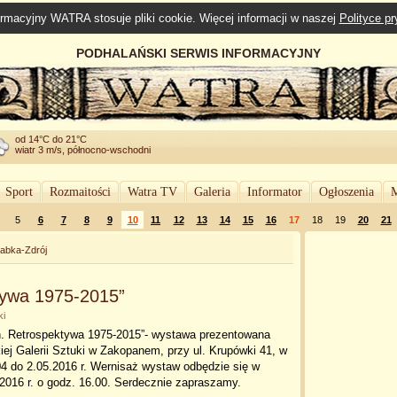
rmacyjny WATRA stosuje pliki cookie. Więcej informacji w naszej
Polityce p
PODHALAŃSKI SERWIS INFORMACYJNY
od 14°C do 21°C
wiatr 3 m/s, północno-wschodni
Sport
Rozmaitości
Watra TV
Galeria
Informator
Ogłoszenia
M
5
6
7
8
9
10
11
12
13
14
15
16
17
18
19
20
21
abka-Zdrój
tywa 1975-2015”
ki
. Retrospektywa 1975-2015”- wystawa prezentowana
iej Galerii Sztuki w Zakopanem, przy ul. Krupówki 41, w
04 do 2.05.2016 r. Wernisaż wystaw odbędzie się w
.2016 r. o godz. 16.00. Serdecznie zapraszamy.