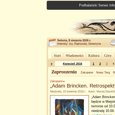
Podhalański Serwis Info
Sobota, 8 sierpnia 2026 r.
Imieniny: Izy, Rajmunda, Seweryna
Start
Wiadomości
Kultura
Góry
«
Kwiecień 2016
1
2
3
4
Zaproszenia
Zakopane
Nowy Targ
R
Zakopane
„Adam Brincken. Retrospek
Niedziela, 10 kwietnia 2016 r. Autor: Maciej Stasińs
„Adam Brincken
będzie w Miejsk
terminie od 10.
niedzielę 10.04