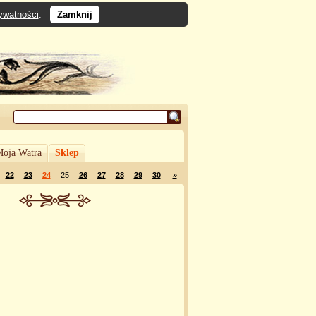
rywatności
.
Zamknij
oja Watra
Sklep
22
23
24
25
26
27
28
29
30
»