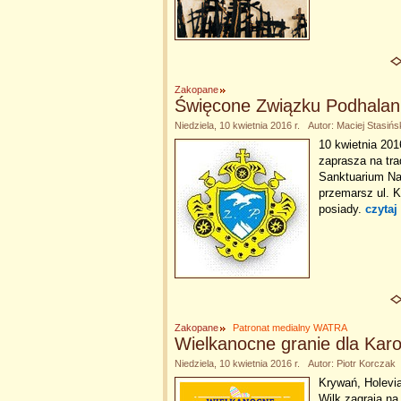
Zakopane
Święcone Związku Podhala
Niedziela, 10 kwietnia 2016 r. Autor: Maciej Stasińs
10 kwietnia 20
zaprasza na tr
Sanktuarium Na
przemarsz ul. K
posiady.
czytaj
Zakopane
Patronat medialny WATRA
Wielkanocne granie dla Karo
Niedziela, 10 kwietnia 2016 r. Autor: Piotr Korczak
Krywań, Holevia
Wilk zagrają na