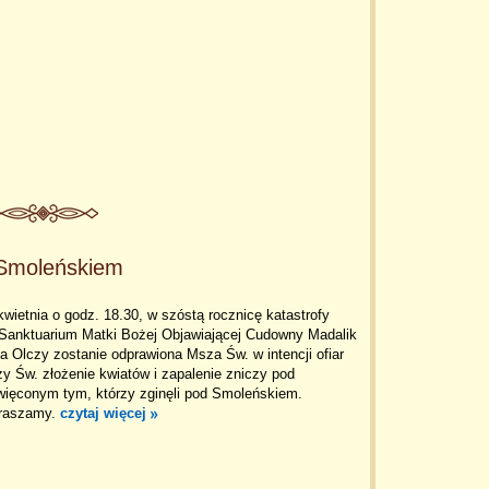
d Smoleńskiem
kwietnia o godz. 18.30, w szóstą rocznicę katastrofy
 Sanktuarium Matki Bożej Objawiającej Cudowny Madalik
 Olczy zostanie odprawiona Msza Św. w intencji ofiar
zy Św. złożenie kwiatów i zapalenie zniczy pod
ięconym tym, którzy zginęli pod Smoleńskiem.
praszamy.
czytaj więcej