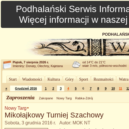
Podhalański Serwis Informa
Więcej informacji w nasze
PODHALAŃSK
Piątek, 7 sierpnia 2026 r.
od 14°C do 21°C
wiatr 3 m/s, północno-wschodni
Imieniny: Donaty, Olechny, Kajetana
Start
Wiadomości
Kultura
Góry
Sport
Rozmaitości
Watra
«
Grudzień 2016
1
2
3
4
5
6
7
8
9
10
11
1
Zaproszenia
Zakopane
Nowy Targ
Rabka-Zdrój
Nowy Targ
Mikołajkowy Turniej Szachowy
Sobota, 3 grudnia 2016 r. Autor: MOK NT