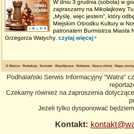
W dniu 3 grudnia (sobota) w go
zapraszamy na Mikołajkowy Tu
„Myślę, więc jestem”, który odb
Miejskim Ośrodku Kultury w N
patronatem Burmistrza Miasta
Grzegorza Watychy.
czytaj więcej
O Watrze
Redakcja
Kontakt
Współpraca
Reklama
Nasza oferta
Mapa stron
Podhalański Serwis Informacyjny "Watra" cz
reportaże
Czekamy również na zaproszenia dotyczące z
p
Jeżeli tylko dysponować będzie
Kontakt:
kontakt@wa