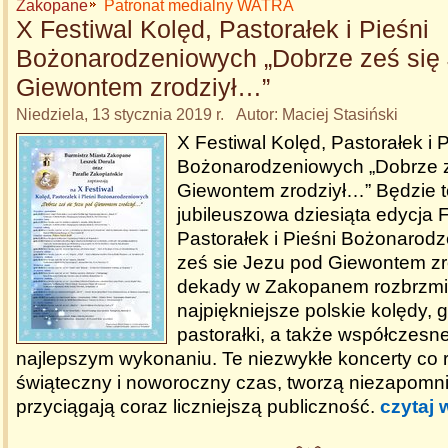
Zakopane
Patronat medialny WATRA
X Festiwal Kolęd, Pastorałek i Pieśni
Bożonarodzeniowych „Dobrze ześ się
Giewontem zrodziył…”
Niedziela, 13 stycznia 2019 r. Autor: Maciej Stasiński
X Festiwal Kolęd, Pastorałek i P
Bożonarodzeniowych „Dobrze z
Giewontem zrodziył…” Będzie 
jubileuszowa dziesiąta edycja 
Pastorałek i Pieśni Bożonarod
ześ sie Jezu pod Giewontem zr
dekady w Zakopanem rozbrzm
najpiękniejsze polskie kolędy, g
pastorałki, a także współczes
najlepszym wykonaniu. Te niezwykłe koncerty co r
świąteczny i noworoczny czas, tworzą niezapomni
przyciągają coraz liczniejszą publiczność.
czytaj 