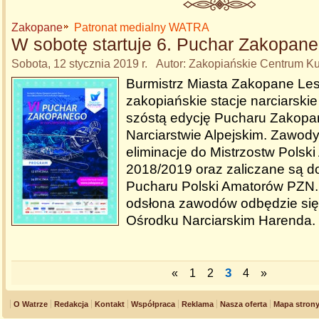
Zakopane
Patronat medialny WATRA
W sobotę startuje 6. Puchar Zakopane
Sobota, 12 stycznia 2019 r. Autor: Zakopiańskie Centrum Ku
Burmistrz Miasta Zakopane Les
zakopiańskie stacje narciarski
szóstą edycję Pucharu Zakop
Narciarstwie Alpejskim. Zawody
eliminacje do Mistrzostw Pols
2018/2019 oraz zaliczane są do
Pucharu Polski Amatorów PZN.
odsłona zawodów odbędzie się 
Ośrodku Narciarskim Harenda.
3
«
1
2
4
»
O Watrze
Redakcja
Kontakt
Współpraca
Reklama
Nasza oferta
Mapa stron