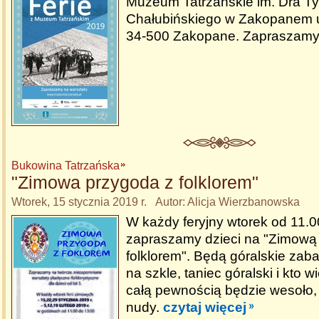
Muzeum Tatrzańskie im. Dra Ty
Chałubińskiego w Zakopanem u
34-500 Zakopane. Zapraszamy
Bukowina Tatrzańska
"Zimowa przygoda z folklorem"
Wtorek, 15 stycznia 2019 r. Autor: Alicja Wierzbanowska
W każdy feryjny wtorek od 11.0
zapraszamy dzieci na "Zimową
folklorem". Będą góralskie za
na szkle, taniec góralski i kto wi
całą pewnością będzie wesoło, 
nudy.
czytaj więcej