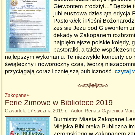
Giewontem zrodziył…” Będzie 
jubileuszowa dziesiąta edycja 
Pastorałek i Pieśni Bożonarod
ześ sie Jezu pod Giewontem zr
dekady w Zakopanem rozbrzm
najpiękniejsze polskie kolędy, g
pastorałki, a także współczes
najlepszym wykonaniu. Te niezwykłe koncerty co r
świąteczny i noworoczny czas, tworzą niezapomni
przyciągają coraz liczniejszą publiczność.
czytaj 
Zakopane
Ferie Zimowe w Bibliotece 2019
Czwartek, 17 stycznia 2019 r. Autor: Renata Gąsienica Mar
Burmistrz Miasta Zakopane Les
Miejska Biblioteka Publiczna im
Żeromskiego w Zakopanem zapr