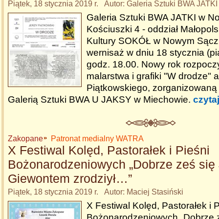
Piątek, 18 stycznia 2019 r. Autor: Galeria Sztuki BWA JATKI
Galeria Sztuki BWA JATKI w No
Kościuszki 4 - oddział Małopol
Kultury SOKÓŁ w Nowym Sączu
wernisaż w dniu 18 stycznia (pi
godz. 18.00. Nowy rok rozpoc
malarstwa i grafiki "W drodze" 
Piątkowskiego, zorganizowaną
Galerią Sztuki BWA U JAKSY w Miechowie.
czyta
Zakopane
Patronat medialny WATRA
X Festiwal Kolęd, Pastorałek i Pieśni
Bożonarodzeniowych „Dobrze ześ się
Giewontem zrodziył…”
Piątek, 18 stycznia 2019 r. Autor: Maciej Stasiński
X Festiwal Kolęd, Pastorałek i P
Bożonarodzeniowych „Dobrze z