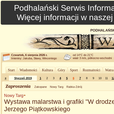
Podhalański Serwis Informa
Więcej informacji w nasze
PODHALAŃSK
Czwartek, 6 sierpnia 2026 r.
od 14°C do 21°C
wiatr 3 m/s, północno-wschodni
Imieniny: Jakuba, Sławy, Wincentego
Start
Wiadomości
Kultura
Góry
Sport
Rozmaitości
Watra
«
Styczeń 2019
1
2
3
4
5
6
7
8
9
10
11
1
Zaproszenia
Zakopane
Nowy Targ
Rabka-Zdrój
Nowy Targ
Wystawa malarstwa i grafiki "W drodz
Jerzego Piątkowskiego