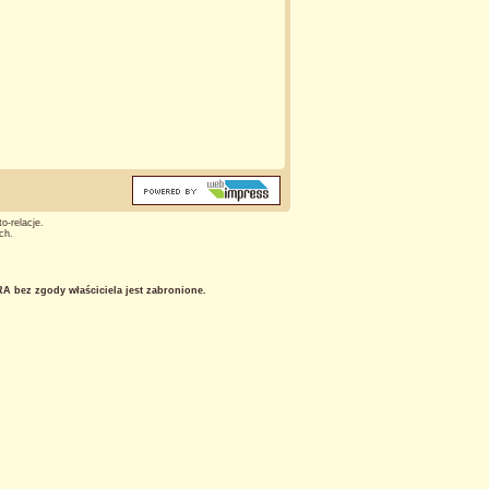
o-relacje.
ch.
 bez zgody właściciela jest zabronione.