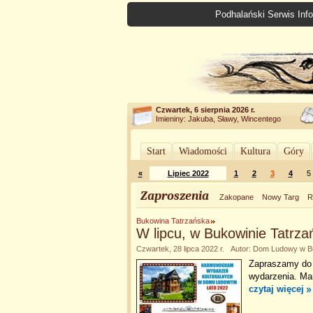
Podhalański Serwis Info
Czwartek, 6 sierpnia 2026 r.
Imieniny: Jakuba, Sławy, Wincentego
Start
Wiadomości
Kultura
Góry
«
Lipiec 2022
1
2
3
4
5
Zaproszenia
Zakopane
Nowy Targ
R
Bukowina Tatrzańska
W lipcu, w Bukowinie Tatrzań
Czwartek, 28 lipca 2022 r. Autor: Dom Ludowy w Bu
Zapraszamy do 
wydarzenia. Mam
czytaj więcej