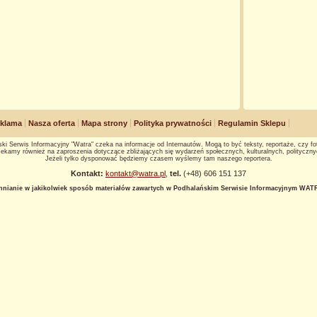
klama
Nasza oferta
Mapa strony
Polityka prywatności
Regulamin Sklepu
ki Serwis Informacyjny "Watra" czeka na informacje od Internautów. Mogą to być teksty, reportaże, czy fot
ekamy również na zaproszenia dotyczące zbliżających się wydarzeń społecznych, kulturalnych, polityczny
Jeżeli tylko dysponować będziemy czasem wyślemy tam naszego reportera.
Kontakt:
kontakt@watra.pl
,
tel.
(+48) 606 151 137
hnianie w jakikolwiek sposób materiałów zawartych w Podhalańskim Serwisie Informacyjnym WATRA