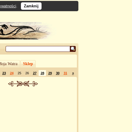
rywatności
.
Zamknij
oja Watra
Sklep
23
24
25
26
27
28
29
30
31
»