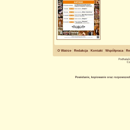
O Watrze
Redakcja
Kontakt
Współpraca
Re
Podhalańs
Cz
Powielanie, kopiowanie oraz rozpowszec