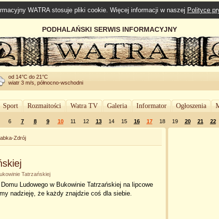
rmacyjny WATRA stosuje pliki cookie. Więcej informacji w naszej
Polityce p
PODHALAŃSKI SERWIS INFORMACYJNY
od 14°C do 21°C
wiatr 3 m/s, północno-wschodni
Sport
Rozmaitości
Watra TV
Galeria
Informator
Ogłoszenia
M
6
7
8
9
10
11
12
13
14
15
16
17
18
19
20
21
22
abka-Zdrój
skiej
kowinie Tatrzańskiej
Domu Ludowego w Bukowinie Tatrzańskiej na lipcowe
y nadzieję, że każdy znajdzie coś dla siebie.