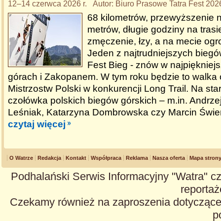
12–14 czerwca 2026 r. Autor: Biuro Prasowe Tatra Fest 202
68 kilometrów, przewyższenie 
metrów, długie godziny na trasie
zmęczenie, łzy, a na mecie og
Jeden z najtrudniejszych biegów
Fest Bieg - znów w najpiękniej
górach i Zakopanem. W tym roku będzie to walka
Mistrzostw Polski w konkurencji Long Trail. Na sta
czołówka polskich biegów górskich – m.in. Andrzej
Leśniak, Katarzyna Dombrowska czy Marcin Świe
czytaj więcej
O Watrze
Redakcja
Kontakt
Współpraca
Reklama
Nasza oferta
Mapa stron
Podhalański Serwis Informacyjny "Watra" cz
reportaże
Czekamy również na zaproszenia dotyczące z
p