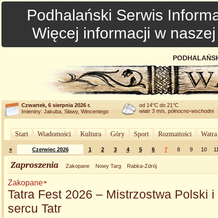
Podhalański Serwis Informa
Więcej informacji w nasze
PODHALAŃSK
Czwartek, 6 sierpnia 2026 r.
od 14°C do 21°C
wiatr 3 m/s, północno-wschodni
Imieniny: Jakuba, Sławy, Wincentego
Start
Wiadomości
Kultura
Góry
Sport
Rozmaitości
Watra
«
Czerwiec 2026
1
2
3
4
5
6
7
8
9
10
1
Zaproszenia
Zakopane
Nowy Targ
Rabka-Zdrój
Zakopane
Tatra Fest 2026 – Mistrzostwa Polski 
sercu Tatr