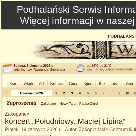
Podhalański Serwis Informa
Więcej informacji w nasze
PODHALAŃSK
Sobota, 8 sierpnia 2026 r.
od 14°C do 21°C
wiatr 3 m/s, północno-wschodni
Imieniny: Izy, Rajmunda, Seweryna
Start
Wiadomości
Kultura
Góry
Sport
Rozmaitości
Watra
«
Czerwiec 2026
1
2
3
4
5
6
7
8
9
10
1
Zaproszenia
Zakopane
Nowy Targ
Rabka-Zdrój
Zakopane
koncert „Południowy. Maciej Lipina”
Piątek, 19 czerwca 2026 r. Autor: Zakopiańskie Centrum Kul