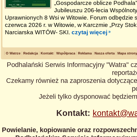
„Gospodarcze oblicze Podhala”,
Jubileuszu 206-lecia Wspólnot
Uprawnionych 8 Wsi w Witowie. Forum odbędzie s
czerwca 2026 r. w Witowie, w Karczmie „Przy Stok
Narciarska WITÓW- SKI.
czytaj więcej
O Watrze
Redakcja
Kontakt
Współpraca
Reklama
Nasza oferta
Mapa stron
Podhalański Serwis Informacyjny "Watra" cz
reportaże
Czekamy również na zaproszenia dotyczące z
p
Jeżeli tylko dysponować będzie
Kontakt:
kontakt@wa
Powielanie, kopiowanie oraz rozpowszechn