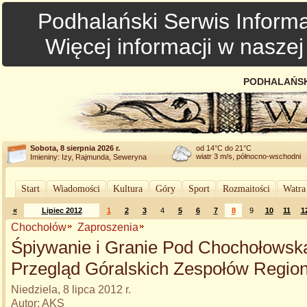
Podhalański Serwis Informa
Więcej informacji w nasze
PODHALAŃSK
Sobota, 8 sierpnia 2026 r.
od 14°C do 21°C
wiatr 3 m/s, północno-wschodni
Imieniny: Izy, Rajmunda, Seweryna
Start
Wiadomości
Kultura
Góry
Sport
Rozmaitości
Watra
«
Lipiec 2012
1
2
3
4
5
6
7
8
9
10
11
1
Chochołów
Zaproszenia
Śpiywanie i Granie Pod Chochołowską
Przegląd Góralskich Zespołów Regio
Niedziela, 8 lipca 2012 r.
Autor: AKS