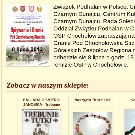
Związek Podhalan w Polsce, U
Czarnym Dunajcu, Centrum Kult
Czarnym Dunajcu, Rada Sołec
Oddział Związku Podhalan w C
OSP Chochołów zapraszają na 
Granie Pod Chochołowską Strz
Góralskich Zespołów Regionaln
odbędzie się 8 lipca o godz. 15
remizie OSP w Chochołowie.
Zobacz w naszym sklepie:
BALLADA O ŚMIERCI
Naszyjnik "Karmelki"
Ko
JANOSIKA - Trebunie
Tutki