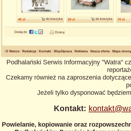
do koszyka
do koszyka
40 zł
50 zł
70 zł
Dodaj do:
Drukuj
O Watrze
Redakcja
Kontakt
Współpraca
Reklama
Nasza oferta
Mapa stron
Podhalański Serwis Informacyjny "Watra" cz
reportaże
Czekamy również na zaproszenia dotyczące z
p
Jeżeli tylko dysponować będzie
Kontakt:
kontakt@wa
Powielanie, kopiowanie oraz rozpowszechn