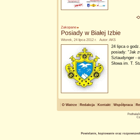
Zakopane
Posiady w Białej Izbie
Wtorek, 24 lipca 2012 r. Autor: AKS
24 lipca o god
posiady: "Jak z
Sztaudynger - 
Słowa im. T. St
O Watrze
Redakcja
Kontakt
Współpraca
Re
Podhalańs
Cz
Powielanie, kopiowanie oraz rozpowszec