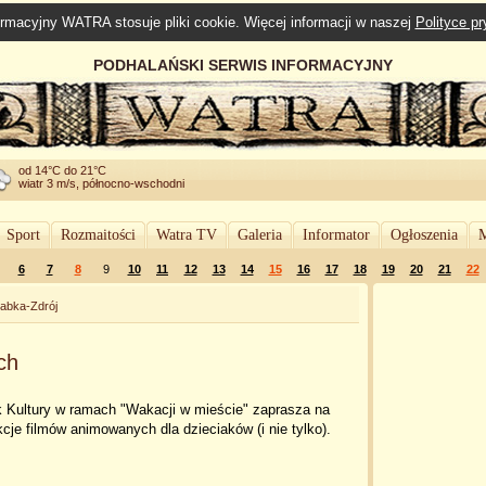
rmacyjny WATRA stosuje pliki cookie. Więcej informacji w naszej
Polityce p
PODHALAŃSKI SERWIS INFORMACYJNY
od 14°C do 21°C
wiatr 3 m/s, północno-wschodni
Sport
Rozmaitości
Watra TV
Galeria
Informator
Ogłoszenia
M
6
7
8
9
10
11
12
13
14
15
16
17
18
19
20
21
22
abka-Zdrój
ch
k Kultury w ramach "Wakacji w mieście" zaprasza na
kcje filmów animowanych dla dzieciaków (i nie tylko).