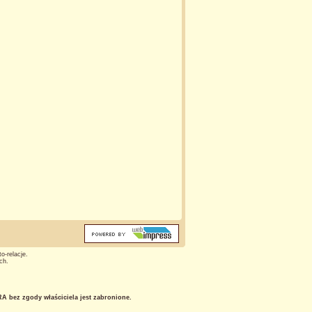
o-relacje.
ch.
 bez zgody właściciela jest zabronione.