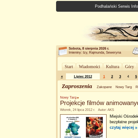
Podhalański Serwis Info
Sobota, 8 sierpnia 2026 r.
Imieniny: Izy, Rajmunda, Seweryna
Start
Wiadomości
Kultura
Góry
«
Lipiec 2012
1
2
3
4
5
Zaproszenia
Zakopane
Nowy Targ
R
Nowy Targ
Projekcje filmów animowany
Wtorek, 24 lipca 2012 r. Autor: AKS
Miejski Ośrode
bezpłatne proje
czytaj więcej