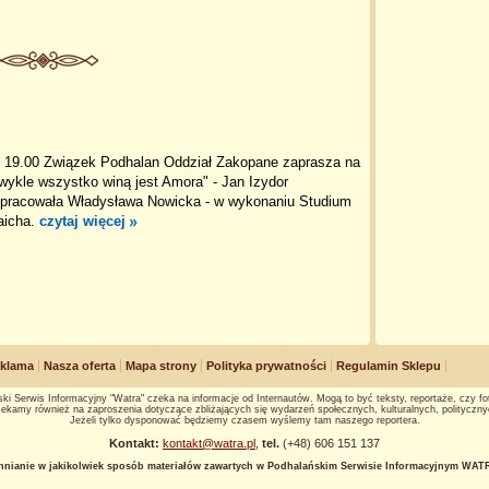
z. 19.00 Związek Podhalan Oddział Zakopane zaprasza na
wykle wszystko winą jest Amora" - Jan Izydor
opracowała Władysława Nowicka - w wykonaniu Studium
aicha.
czytaj więcej
klama
Nasza oferta
Mapa strony
Polityka prywatności
Regulamin Sklepu
ki Serwis Informacyjny "Watra" czeka na informacje od Internautów. Mogą to być teksty, reportaże, czy fot
ekamy również na zaproszenia dotyczące zbliżających się wydarzeń społecznych, kulturalnych, polityczny
Jeżeli tylko dysponować będziemy czasem wyślemy tam naszego reportera.
Kontakt:
kontakt@watra.pl
,
tel.
(+48) 606 151 137
hnianie w jakikolwiek sposób materiałów zawartych w Podhalańskim Serwisie Informacyjnym WATRA