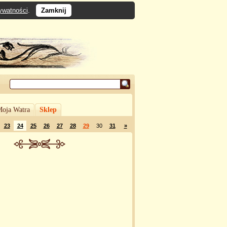
rywatności
.
Zamknij
oja Watra
Sklep
23
24
25
26
27
28
29
30
31
»