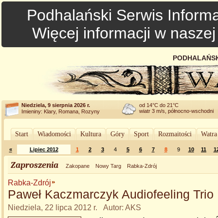
Podhalański Serwis Informa
Więcej informacji w nasze
PODHALAŃSK
Niedziela, 9 sierpnia 2026 r.
od 14°C do 21°C
wiatr 3 m/s, północno-wschodni
Imieniny: Klary, Romana, Rozyny
Start
Wiadomości
Kultura
Góry
Sport
Rozmaitości
Watra
«
Lipiec 2012
1
2
3
4
5
6
7
8
9
10
11
1
Zaproszenia
Zakopane
Nowy Targ
Rabka-Zdrój
Rabka-Zdrój
Paweł Kaczmarczyk Audiofeeling Trio
Niedziela, 22 lipca 2012 r. Autor: AKS