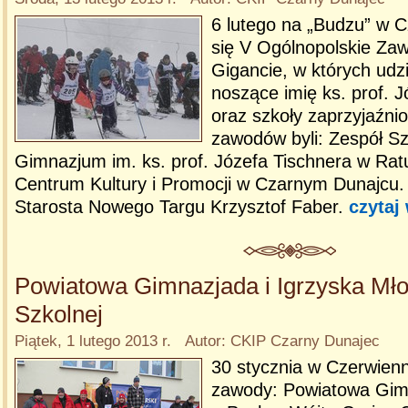
6 lutego na „Budzu” w 
się V Ogólnopolskie Za
Gigancie, w których udzi
noszące imię ks. prof. 
oraz szkoły zaprzyjaźni
zawodów byli: Zespół Sz
Gimnazjum im. ks. prof. Józefa Tischnera w Rat
Centrum Kultury i Promocji w Czarnym Dunajcu. 
Starosta Nowego Targu Krzysztof Faber.
czytaj
Powiatowa Gimnazjada i Igrzyska Mło
Szkolnej
Piątek, 1 lutego 2013 r. Autor: CKIP Czarny Dunajec
30 stycznia w Czerwien
zawody: Powiatowa Gim