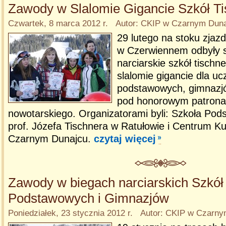
Zawody w Slalomie Gigancie Szkół T
Czwartek, 8 marca 2012 r. Autor: CKIP w Czarnym Dun
29 lutego na stoku zja
w Czerwiennem odbyły 
narciarskie szkół tischn
slalomie gigancie dla uc
podstawowych, gimnazjó
pod honorowym patrona
nowotarskiego. Organizatorami byli: Szkoła Pod
prof. Józefa Tischnera w Ratułowie i Centrum Kul
Czarnym Dunajcu.
czytaj więcej
Zawody w biegach narciarskich Szkół
Podstawowych i Gimnazjów
Poniedziałek, 23 stycznia 2012 r. Autor: CKIP w Czarn