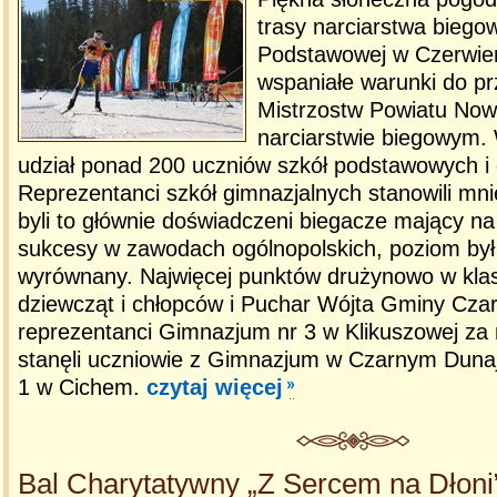
trasy narciarstwa biego
Podstawowej w Czerwie
wspaniałe warunki do p
Mistrzostw Powiatu Now
narciarstwie biegowym.
udział ponad 200 uczniów szkół podstawowych i
Reprezentanci szkół gimnazjalnych stanowili mnie
byli to głównie doświadczeni biegacze mający n
sukcesy w zawodach ogólnopolskich, poziom był
wyrównany. Najwięcej punktów drużynowo w klasy
dziewcząt i chłopców i Puchar Wójta Gminy Czar
reprezentanci Gimnazjum nr 3 w Klikuszowej za
stanęli uczniowie z Gimnazjum w Czarnym Duna
1 w Cichem.
czytaj więcej
Bal Charytatywny „Z Sercem na Dłoni