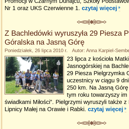
Promocji w Czarnym Dunajcu, Szkoły Podstawo
Nr 1 oraz UKS Czerwienne 1.
czytaj więcej
Z Bachledówki wyruszyła 29 Piesza P
Góralska na Jasną Górę
Poniedziałek, 26 lipca 2010 r. Autor: Anna Karpiel-Semb
23 lipca z kościoła Matk
Jasnogórskiej na Bachl
29 Piesza Pielgrzymka G
uczestnicy w ciągu 9 dn
250 km. Na Jasną Górę 
tym roku towarzyszy im
świadkami Miłości”. Pielgrzymi wyruszyli także 
Lipnicy Małej na Orawie i Rabki.
czytaj więcej