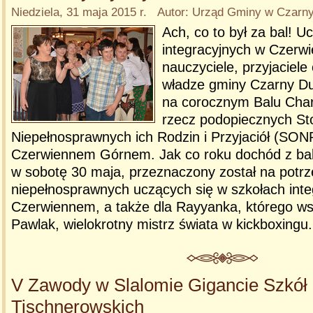
Niedziela, 31 maja 2015 r. Autor: Urząd Gminy w Czar
Ach, co to był za bal! U
integracyjnych w Czerwi
nauczyciele, przyjaciele 
władze gminy Czarny Dun
na corocznym Balu Cha
rzecz podopiecznych S
Niepełnosprawnych ich Rodzin i Przyjaciół (SON
Czerwiennem Górnem. Jak co roku dochód z balu
w sobotę 30 maja, przeznaczony został na potr
niepełnosprawnych uczących się w szkołach int
Czerwiennem, a także dla Rayyanka, którego ws
Pawlak, wielokrotny mistrz świata w kickboxingu
V Zawody w Slalomie Gigancie Szkół
Tischnerowskich