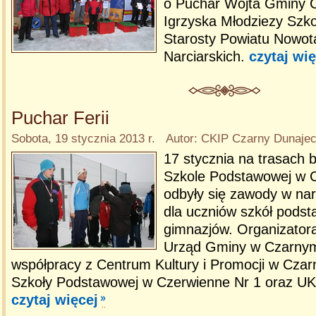
o Puchar Wójta Gminy C
Igrzyska Młodziezy Szko
Starosty Powiatu Nowot
Narciarskich.
czytaj wię
Puchar Ferii
Sobota, 19 stycznia 2013 r. Autor: CKIP Czarny Dunaje
17 stycznia na trasach 
Szkole Podstawowej w 
odbyły się zawody w na
dla uczniów szkół podst
gimnazjów. Organizator
Urząd Gminy w Czarnym
współpracy z Centrum Kultury i Promocji w Cza
Szkoły Podstawowej w Czerwienne Nr 1 oraz UK
czytaj więcej