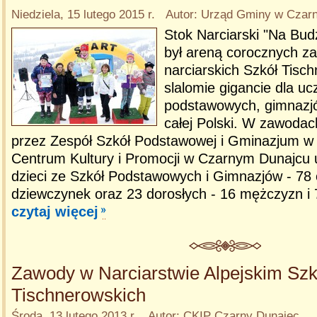
Niedziela, 15 lutego 2015 r. Autor: Urząd Gminy w Cza
Stok Narciarski "Na Bu
był areną corocznych 
narciarskich Szkół Tisc
slalomie gigancie dla uc
podstawowych, gimnazjó
całej Polski. W zawoda
przez Zespół Szkół Podstawowej i Gminazjum w 
Centrum Kultury i Promocji w Czarnym Dunajcu u
dzieci ze Szkół Podstawowych i Gimnazjów - 78 
dziewczynek oraz 23 dorosłych - 16 mężczyzn i 7
czytaj więcej
Zawody w Narciarstwie Alpejskim Szk
Tischnerowskich
Środa, 13 lutego 2013 r. Autor: CKIP Czarny Dunajec