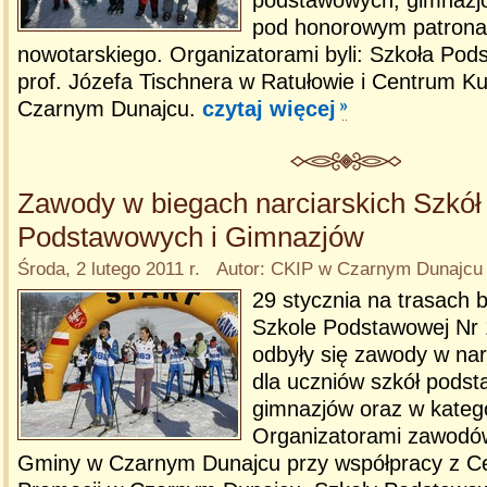
podstawowych, gimnazjó
pod honorowym patrona
nowotarskiego. Organizatorami byli: Szkoła Pod
prof. Józefa Tischnera w Ratułowie i Centrum Kul
Czarnym Dunajcu.
czytaj więcej
Zawody w biegach narciarskich Szkół
Podstawowych i Gimnazjów
Środa, 2 lutego 2011 r. Autor: CKIP w Czarnym Dunajcu
29 stycznia na trasach 
Szkole Podstawowej Nr
odbyły się zawody w na
dla uczniów szkół podst
gimnazjów oraz w katego
Organizatorami zawodów
Gminy w Czarnym Dunajcu przy współpracy z Ce