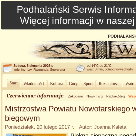
Podhalański Serwis Informa
Więcej informacji w nasze
PODHALAŃSK
Sobota, 8 sierpnia 2026 r.
od 14°C do 21°C
wiatr 3 m/s, północno-wschodni
Imieniny: Izy, Rajmunda, Seweryna
Start
Wiadomości
Kultura
Góry
Sport
Rozmaitości
Watra
Czerwienne: informacje
Zakopane
Nowy Targ
Rabka-Zdrój
Wszy
Mistrzostwa Powiatu Nowotarskiego w
biegowym
Poniedziałek, 20 lutego 2017 r. Autor: Joanna Kaleta
Piękna słoneczna pogod