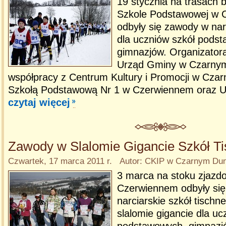
19 stycznia na trasach 
Szkole Podstawowej w 
odbyły się zawody w na
dla uczniów szkół podst
gimnazjów. Organizator
Urząd Gminy w Czarnym
współpracy z Centrum Kultury i Promocji w Cza
Szkołą Podstawową Nr 1 w Czerwiennem oraz U
czytaj więcej
Zawody w Slalomie Gigancie Szkół T
Czwartek, 17 marca 2011 r. Autor: CKIP w Czarnym Du
3 marca na stoku zjaz
Czerwiennem odbyły si
narciarskie szkół tischn
slalomie gigancie dla uc