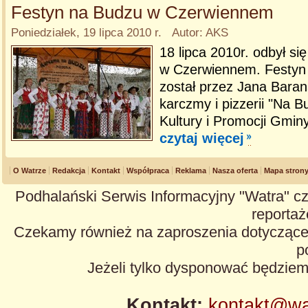
Festyn na Budzu w Czerwiennem
Poniedziałek, 19 lipca 2010 r. Autor: AKS
18 lipca 2010r. odbył si
w Czerwiennem. Festyn
został przez Jana Barana
karczmy i pizzerii "Na 
Kultury i Promocji Gmin
czytaj więcej
O Watrze
Redakcja
Kontakt
Współpraca
Reklama
Nasza oferta
Mapa stron
Podhalański Serwis Informacyjny "Watra" cz
reportaże
Czekamy również na zaproszenia dotyczące z
p
Jeżeli tylko dysponować będzie
Kontakt:
kontakt@wa