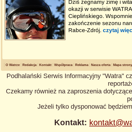
Dziś żegnamy zimę i wita
okazji w serwisie WATRA 
Cieplińskiego. Wspomnie
zakończenie sezonu narc
Rabce-Zdrój.
czytaj więc
O Watrze
Redakcja
Kontakt
Współpraca
Reklama
Nasza oferta
Mapa stron
Podhalański Serwis Informacyjny "Watra" cz
reportaże
Czekamy również na zaproszenia dotyczące z
p
Jeżeli tylko dysponować będzie
Kontakt:
kontakt@wa