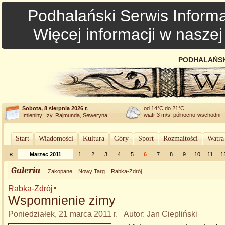
Podhalański Serwis Informa
Więcej informacji w nasze
PODHALAŃSK
Sobota, 8 sierpnia 2026 r.
od 14°C do 21°C
wiatr 3 m/s, północno-wschodni
Imieniny: Izy, Rajmunda, Seweryna
Start
Wiadomości
Kultura
Góry
Sport
Rozmaitości
Watra
«
Marzec 2011
1
2
3
4
5
6
7
8
9
10
11
1
Galeria
Zakopane
Nowy Targ
Rabka-Zdrój
Rabka-Zdrój
Wspomnienie zimy
Poniedziałek, 21 marca 2011 r. Autor: Jan Ciepliński