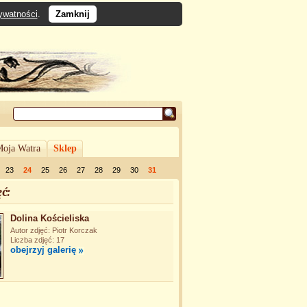
rywatności
.
Zamknij
oja Watra
Sklep
23
24
25
26
27
28
29
30
31
ć:
Dolina Kościeliska
Autor zdjęć: Piotr Korczak
Liczba zdjęć: 17
obejrzyj galerię