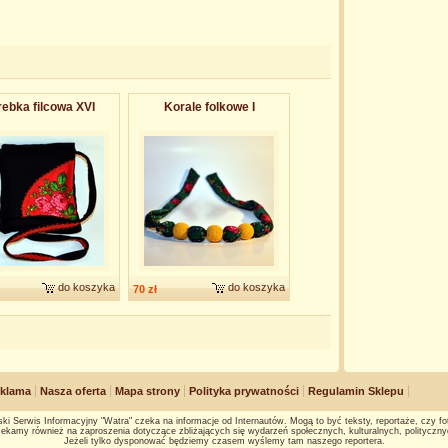
rebka filcowa XVI
Korale folkowe I
do koszyka
do koszyka
70 zł
klama
Nasza oferta
Mapa strony
Polityka prywatności
Regulamin Sklepu
ki Serwis Informacyjny "Watra" czeka na informacje od Internautów. Mogą to być teksty, reportaże, czy fot
ekamy również na zaproszenia dotyczące zbliżających się wydarzeń społecznych, kulturalnych, polityczny
Jeżeli tylko dysponować będziemy czasem wyślemy tam naszego reportera.