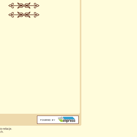
o-relacje.
ch.