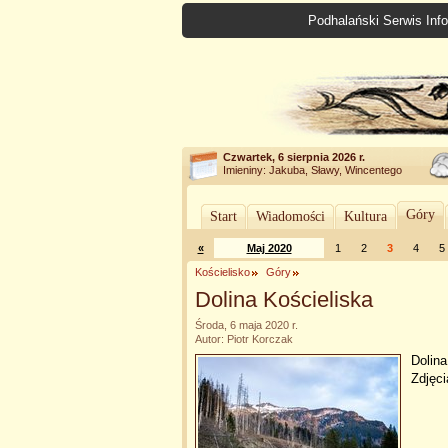
Podhalański Serwis Info
Czwartek, 6 sierpnia 2026 r.
Imieniny: Jakuba, Sławy, Wincentego
Góry
Start
Wiadomości
Kultura
«
Maj 2020
1
2
3
4
5
Kościelisko
Góry
Dolina Kościeliska
Środa, 6 maja 2020 r.
Autor: Piotr Korczak
Dolina
Zdjęci