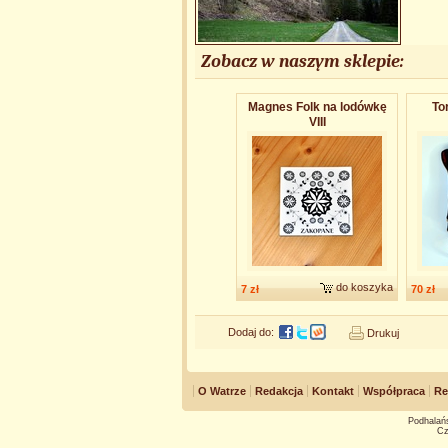
Zobacz w naszym sklepie:
Magnes Folk na lodówkę
To
VIII
do koszyka
7 zł
70 zł
Dodaj do:
Drukuj
O Watrze
Redakcja
Kontakt
Współpraca
Re
Podhalańs
Cz