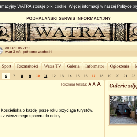
rmacyjny WATRA stosuje pliki cookie. Więcej informacji w naszej
Polityce p
PODHALAŃSKI SERWIS INFORMACYJNY
od 14°C do 21°C
wiatr 3 m/s, północno-wschodni
Sport
Rozmaitości
Watra TV
Galeria
Informator
Ogłoszenia
M
6
7
8
9
10
11
12
13
14
15
16
17
18
19
20
21
22
A
A
A
Rozmiar tekstu:
Galerie zdję
 Kościeliska o każdej porze roku przyciąga turystów.
a z wieczornego spaceru do doliny.