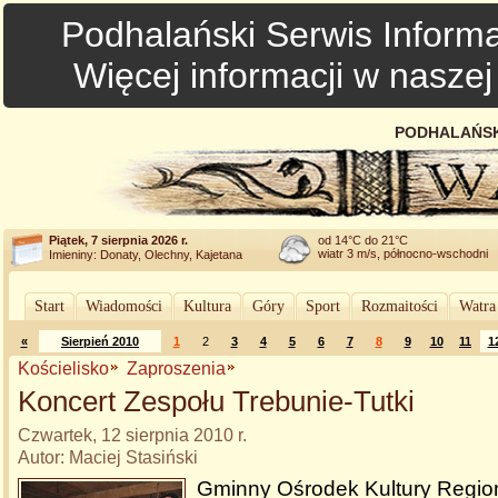
Podhalański Serwis Informa
Więcej informacji w nasze
PODHALAŃSK
Piątek, 7 sierpnia 2026 r.
od 14°C do 21°C
wiatr 3 m/s, północno-wschodni
Imieniny: Donaty, Olechny, Kajetana
Start
Wiadomości
Kultura
Góry
Sport
Rozmaitości
Watra
«
Sierpień 2010
1
2
3
4
5
6
7
8
9
10
11
1
Kościelisko
Zaproszenia
Koncert Zespołu Trebunie-Tutki
Czwartek, 12 sierpnia 2010 r.
Autor: Maciej Stasiński
Gminny Ośrodek Kultury Region