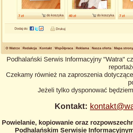
do koszyka
do koszyka
7 zł
40 zł
7 zł
Dodaj do:
Drukuj
O Watrze
Redakcja
Kontakt
Współpraca
Reklama
Nasza oferta
Mapa stron
Podhalański Serwis Informacyjny "Watra" cz
reportaże
Czekamy również na zaproszenia dotyczące z
p
Jeżeli tylko dysponować będzie
Kontakt:
kontakt@wa
Powielanie, kopiowanie oraz rozpowszechn
Podhalańskim Serwisie Informacyjnym