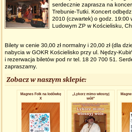
serdecznie zaprasza na koncer
Trebunie-Tutki. Koncert odbędzi
2010 (czwartek) o godz. 19:0
Ludowym ZP w Kościelisku, Ch
Bilety w cenie 30,00 zł normalny i 20,00 zł (dla dzie
nabycia w GOKR Kościelisko przy ul. Nędzy-Kubiń
i rezerwacja biletów pod nr tel. 18 20 700 51. Ser
zapraszamy.
Zobacz w naszym sklepie:
Magnes Folk na lodówkę
„Lykorz mimo włosnyj
Magnes
X
wóli”