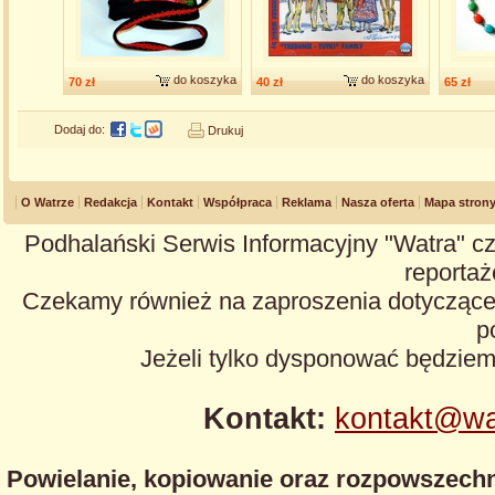
do koszyka
do koszyka
70 zł
40 zł
65 zł
Dodaj do:
Drukuj
O Watrze
Redakcja
Kontakt
Współpraca
Reklama
Nasza oferta
Mapa stron
Podhalański Serwis Informacyjny "Watra" cz
reportaże
Czekamy również na zaproszenia dotyczące z
p
Jeżeli tylko dysponować będzie
Kontakt:
kontakt@wa
Powielanie, kopiowanie oraz rozpowszechn