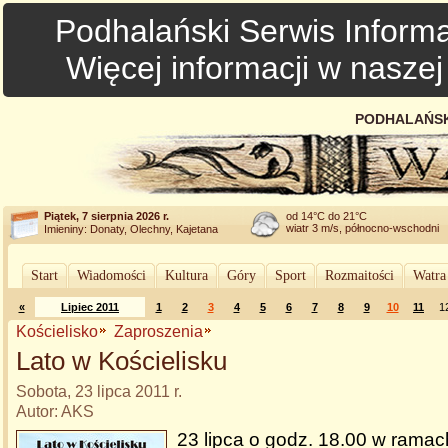
Podhalański Serwis Informa
Więcej informacji w nasze
PODHALAŃSK
Piątek, 7 sierpnia 2026 r.
od 14°C do 21°C
wiatr 3 m/s, północno-wschodni
Imieniny: Donaty, Olechny, Kajetana
Start
Wiadomości
Kultura
Góry
Sport
Rozmaitości
Watra
«
Lipiec 2011
1
2
3
4
5
6
7
8
9
10
11
1
Kościelisko
Zaproszenia
Lato w Kościelisku
Sobota, 23 lipca 2011 r.
Autor: AKS
23 lipca o godz. 18.00 w ramac