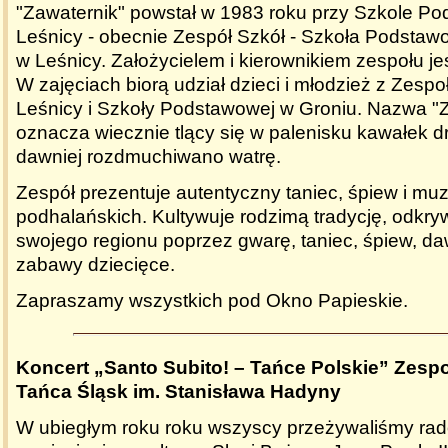
"Zawaternik" powstał w 1983 roku przy Szkole P
Leś
nicy - obecnie Zespół
Szkół - Szkoła Podstaw
w Leśnicy. Założ
ycielem i kierownikiem zespołu
je
W zajęciach biorą udział dzieci i młodzież z Zespo
Leś
nicy
i Szkoły Podstawowej w Groniu. Nazwa "
oznacza wiecznie tlący się
w palenisku
kawałek d
dawniej rozdmuchiwano watrę
.
Zespół prezentuje autentyczny taniec, śpiew i muz
podhalań
skich. Kultywuje
rodzimą tradycję, odkry
swojego regionu poprzez gwarę, taniec, ś
piew, d
zabawy dziecię
ce
.
Zapraszamy wszystkich pod Okno Papieskie.
Koncert „Santo Subito! – Tańce Polskie” Zespoł
Tańca Śląsk im. Stanisława Hadyny
W ubiegłym roku roku wszyscy przeżywaliśmy rad