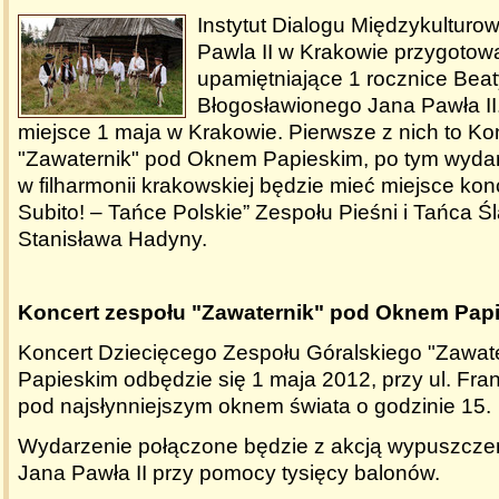
Instytut Dialogu Międzykulturo
Pawla II w Krakowie przygotow
upamiętniające 1 rocznice Beaty
Błogosławionego Jana Pawła II
miejsce 1 maja w Krakowie. Pierwsze z nich to Ko
"Zawaternik" pod Oknem Papieskim, po tym wydar
w filharmonii krakowskiej będzie mieć miejsce kon
Subito! – Tańce Polskie” Zespołu Pieśni i Tańca Śl
Stanisława Hadyny.
Koncert zespołu "Zawaternik" pod Oknem Pap
Koncert Dziecięcego Zespołu Góralskiego "Zawa
Papieskim odbędzie si
ę
1 maja 2012, przy ul. Fra
pod najsłynniejszym oknem ś
wiata o godzinie 15.
Wydarzenie połączone będzie z akcją
wypuszczen
Jana Pawła II przy pomocy
tysię
cy balonów.