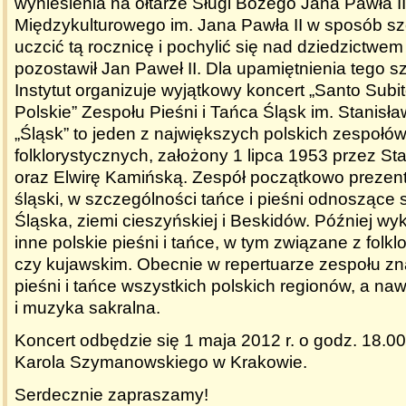
wyniesienia na ołtarze Sługi Bożego Jana Pawła II.
Międzykulturowego im. Jana Pawła II w sposób s
uczcić tą rocznicę i pochylić się nad dziedzictwem
pozostawił Jan Paweł II. Dla upamiętnienia tego 
Instytut organizuje wyjątkowy koncert „Santo Subi
Polskie” Zespołu Pieśni i Tańca Śląsk im. Stanisł
„Śląsk” to jeden z największych polskich zespołó
folklorystycznych, założony 1 lipca 1953 przez S
oraz Elwirę Kamińską. Zespół początkowo prezento
śląski, w szczególności tańce i pieśni odnoszące
Śląska, ziemi cieszyńskiej i Beskidów. Później w
inne polskie pieśni i tańce, w tym związane z fol
czy kujawskim. Obecnie w repertuarze zespołu zna
pieśni i tańce wszystkich polskich regionów, a naw
i muzyka sakralna.
Koncert odbędzie się 1 maja 2012 r. o godz. 18.00
Karola Szymanowskiego w Krakowie.
Serdecznie zapraszamy!