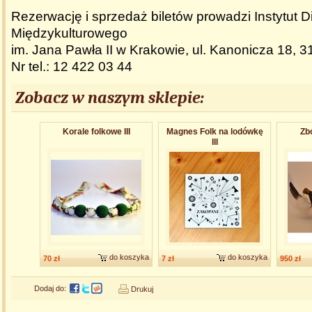
Rezerwację i sprzedaż biletów prowadzi Instytut D
Międzykulturowego
im. Jana Pawła II w Krakowie, ul. Kanonicza 18, 
Nr tel.: 12 422 03 44
Zobacz w naszym sklepie:
Korale folkowe III
Magnes Folk na lodówkę
Zb
III
do koszyka
do koszyka
70 zł
7 zł
950 zł
Dodaj do:
Drukuj