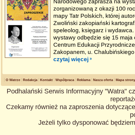
Narodowego zaprasza na wys
zorganizowaną z okazji 100 ro
mapy Tatr Polskich, której auto
Zwoliński zakopiański kartograf,
speleolog, księgarz i wydawca
wystawy odbędzie się 15 maja 
Centrum Edukacji Przyrodnicz
Zakopanem, u. Chalubińskiego 
czytaj więcej
O Watrze
Redakcja
Kontakt
Współpraca
Reklama
Nasza oferta
Mapa stron
Podhalański Serwis Informacyjny "Watra" cz
reportaże
Czekamy również na zaproszenia dotyczące z
p
Jeżeli tylko dysponować będzie