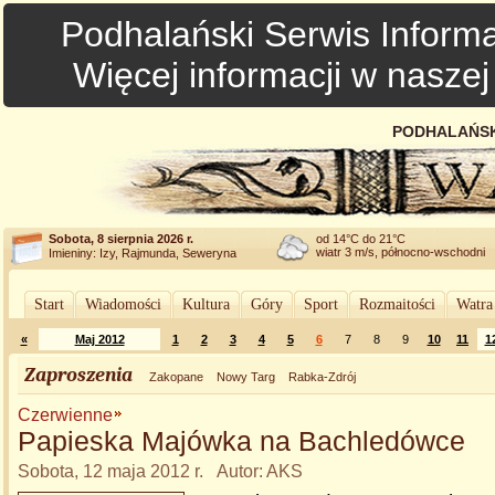
Podhalański Serwis Informa
Więcej informacji w nasze
PODHALAŃSK
Sobota, 8 sierpnia 2026 r.
od 14°C do 21°C
wiatr 3 m/s, północno-wschodni
Imieniny: Izy, Rajmunda, Seweryna
Start
Wiadomości
Kultura
Góry
Sport
Rozmaitości
Watra
«
Maj 2012
1
2
3
4
5
6
7
8
9
10
11
1
Zaproszenia
Zakopane
Nowy Targ
Rabka-Zdrój
Czerwienne
Papieska Majówka na Bachledówce
Sobota, 12 maja 2012 r. Autor: AKS