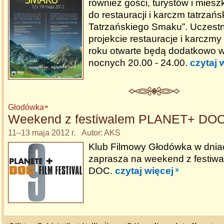
również gości, turystów i mie
do restauracji i karczm tatrzań
Tatrzańskiego Smaku”. Uczest
projekcie restauracje i karczm
roku otwarte będą dodatkowo 
nocnych 20.00 - 24.00.
czytaj 
Głodówka
Weekend z festiwalem PLANET+ DO
11–13 maja 2012 r. Autor: AKS
Klub Filmowy Głodówka w dniac
zaprasza na weekend z festi
DOC.
czytaj więcej