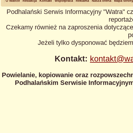
O Watrze
Redakcja
Kontakt
Współpraca
Reklama
Nasza oferta
Mapa stron
Podhalański Serwis Informacyjny "Watra" cz
reportaże
Czekamy również na zaproszenia dotyczące z
p
Jeżeli tylko dysponować będzie
Kontakt:
kontakt@wa
Powielanie, kopiowanie oraz rozpowszechn
Podhalańskim Serwisie Informacyjnym