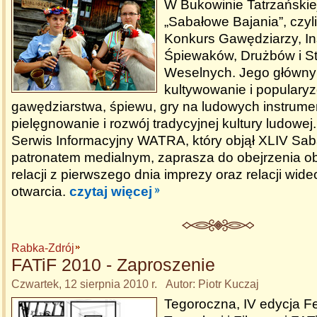
W Bukowinie Tatrzańskiej
„Sabałowe Bajania”, czyl
Konkurs Gawędziarzy, In
Śpiewaków, Drużbów i S
Weselnych. Jego główny
kultywowanie i popularyz
gawędziarstwa, śpiewu, gry na ludowych instrume
pielęgnowanie i rozwój tradycyjnej kultury ludowej
Serwis Informacyjny WATRA, który objął XLIV Sa
patronatem medialnym, zaprasza do obejrzenia ob
relacji z pierwszego dnia imprezy oraz relacji wide
otwarcia.
czytaj więcej
Rabka-Zdrój
FATiF 2010 - Zaproszenie
Czwartek, 12 sierpnia 2010 r. Autor: Piotr Kuczaj
Tegoroczna, IV edycja Fe