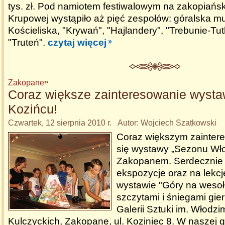
tys. zł. Pod namiotem festiwalowym na zakopiańsk
Krupowej wystąpiło aż pięć zespołów: góralska m
Kościeliska, "Krywań", "Hajlandery", "Trebunie-Tut
"Truteń".
czytaj więcej
Zakopane
Coraz większe zainteresowanie wyst
Kozińcu!
Czwartek, 12 sierpnia 2010 r. Autor: Wojciech Szatkowski
Coraz większym zainter
się wystawy „Sezonu Wł
Zakopanem. Serdecznie
ekspozycje oraz na lekc
wystawie "Góry na wesoł
szczytami i śniegami gie
Galerii Sztuki im. Włodzi
Kulczyckich, Zakopane, ul. Koziniec 8. W naszej ga