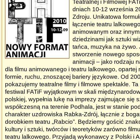
Teatralnej i Filmowej FA
dniach 10-12 września 2
Zdroju. Unikatowa formu
łączenie teatru lalkoweg
animowanym oraz innym
dziedzinami jak sztuki wi
tańca, muzyka na żywo. 
stworzenie nowego spos
animacji – jako rodzaju n
dla filmu animowanego i teatru lalkowego, opartej 
formie, ruchu, znoszącej bariery językowe. Od 20
pokazujemy teatralne filmy i filmowe spektakle. Ta
festiwal FATiF wyjątkowym w skali międzynarodowe
polskiej, wypełnia lukę na imprezy zajmujące się 
współczesną na terenie Podhala, jest w stanie po
charakter uzdrowiska Rabka-Zdrój, łącznie z bogat
dorobkiem teatru „Rabcio”. Będziemy gościć znako
kultury i sztuki, twórców i teoretyków zarówno fil
teatru lalkowego. Przyjadą wykonawcy z Polski i A