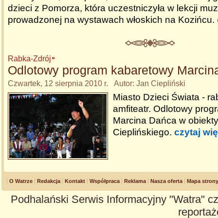
dzieci z Pomorza, która uczestniczyła w lekcji mu
prowadzonej na wystawach włoskich na Kozińcu.
Rabka-Zdrój
Odlotowy program kabaretowy Marcin
Czwartek, 12 sierpnia 2010 r. Autor: Jan Ciepliński
Miasto Dzieci Świata - r
amfiteatr. Odlotowy pro
Marcina Dańca w obiekt
Cieplińskiego.
czytaj wię
O Watrze
Redakcja
Kontakt
Współpraca
Reklama
Nasza oferta
Mapa stron
Podhalański Serwis Informacyjny "Watra" cz
reportaże