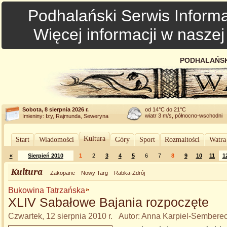
Podhalański Serwis Informa
Więcej informacji w nasze
PODHALAŃSK
Sobota, 8 sierpnia 2026 r.
od 14°C do 21°C
wiatr 3 m/s, północno-wschodni
Imieniny: Izy, Rajmunda, Seweryna
Kultura
Start
Wiadomości
Góry
Sport
Rozmaitości
Watra
«
Sierpień 2010
1
2
3
4
5
6
7
8
9
10
11
1
Kultura
Zakopane
Nowy Targ
Rabka-Zdrój
Bukowina Tatrzańska
XLIV Sabałowe Bajania rozpoczęte
Czwartek, 12 sierpnia 2010 r. Autor: Anna Karpiel-Sembere