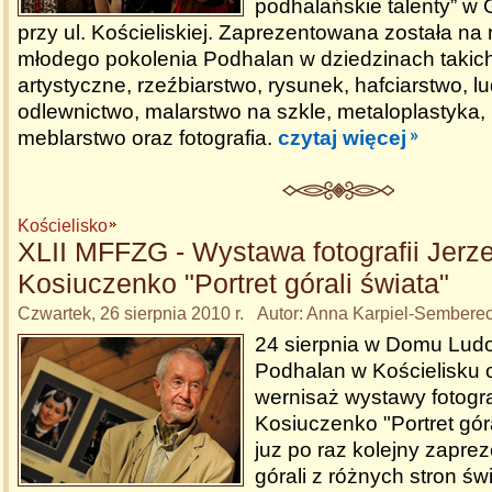
podhalańskie talenty” w 
przy ul. Kościeliskiej. Zaprezentowana została na 
młodego pokolenia Podhalan w dziedzinach takich 
artystyczne, rzeźbiarstwo, rysunek, hafciarstwo, l
odlewnictwo, malarstwo na szkle, metaloplastyka, 
meblarstwo oraz fotografia.
czytaj więcej
Kościelisko
XLII MFFZG - Wystawa fotografii Jerz
Kosiuczenko "Portret górali świata"
Czwartek, 26 sierpnia 2010 r. Autor: Anna Karpiel-Sembere
24 sierpnia w Domu Lu
Podhalan w Kościelisku o
wernisaż wystawy fotogra
Kosiuczenko "Portret góra
juz po raz kolejny zaprez
górali z różnych stron ś