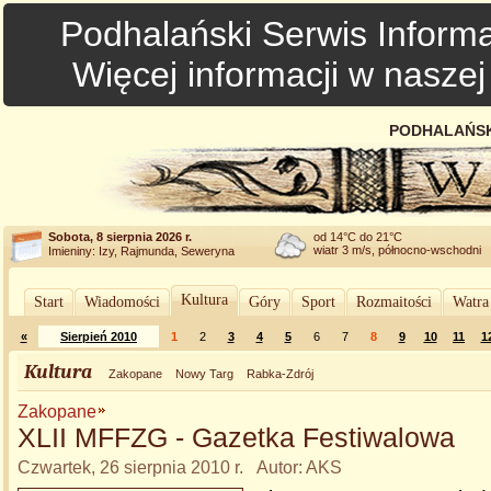
Podhalański Serwis Informa
Więcej informacji w nasze
PODHALAŃSK
Sobota, 8 sierpnia 2026 r.
od 14°C do 21°C
wiatr 3 m/s, północno-wschodni
Imieniny: Izy, Rajmunda, Seweryna
Kultura
Start
Wiadomości
Góry
Sport
Rozmaitości
Watra
«
Sierpień 2010
1
2
3
4
5
6
7
8
9
10
11
1
Kultura
Zakopane
Nowy Targ
Rabka-Zdrój
Zakopane
XLII MFFZG - Gazetka Festiwalowa
Czwartek, 26 sierpnia 2010 r. Autor: AKS