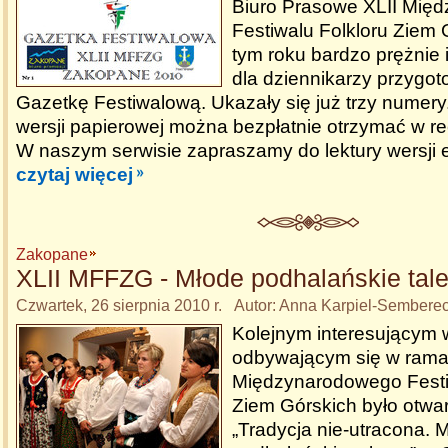
Biuro Prasowe XLII Mię
Festiwalu Folkloru Ziem 
tym roku bardzo prężnie i
dla dziennikarzy przygot
Gazetkę Festiwalową. Ukazały się już trzy numer
wersji papierowej można bezpłatnie otrzymać w rec
W naszym serwisie zapraszamy do lektury wersji e
czytaj więcej
Zakopane
XLII MFFZG - Młode podhalańskie tale
Czwartek, 26 sierpnia 2010 r. Autor: Anna Karpiel-Sembere
Kolejnym interesującym
odbywającym się w rama
Międzynarodowego Festi
Ziem Górskich było otwa
„Tradycja nie-utracona. 