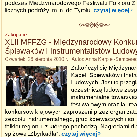
podczas Miedzynarodowego Festiwalu Folkloru Z
licznych podróży, m.in. do Tyrolu.
czytaj więcej
Zakopane
XLII MFFZG - Międzynarodowy Konkur
Śpiewaków i Instrumentalistów Ludow
Czwartek, 26 sierpnia 2010 r. Autor: Anna Karpiel-Sembere
Zakończył się Międzyna
Kapel, Śpiewaków i Instr
Ludowych. Jest to przegl
uczestniczą ludowe zesp
instrumentalne towarzy
festiwalowym oraz laurea
konkursów krajowych zaproszeni przez organizat
zespołu instrumentalnego, grup śpiewaczych i sol
folklor regionu, z którego pochodzą. Nagrodami d
spiżowe „Zbyrkadła".
czytaj więcej