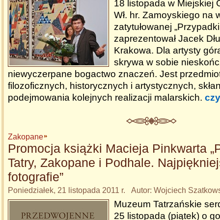
18 listopada w Miejskiej G
Wł. hr. Zamoyskiego na 
zatytułowanej „Przypadki
zaprezentował Jacek Dłu
Krakowa. Dla artysty gór
skrywa w sobie nieskońc
niewyczerpane bogactwo znaczeń. Jest przedmio
filozoficznych, historycznych i artystycznych, skła
podejmowania kolejnych realizacji malarskich.
czy
Zakopane
Promocja książki Macieja Pinkwarta 
Tatry, Zakopane i Podhale. Najpięknie
fotografie”
Poniedziałek, 21 listopada 2011 r. Autor: Wojciech Szatkow
Muzeum Tatrzańskie ser
25 listopada (piątek) o g