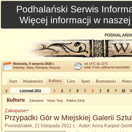
Podhalański Serwis Informa
Więcej informacji w nasze
PODHALAŃSK
Niedziela, 9 sierpnia 2026 r.
od 14°C do 21°C
wiatr 3 m/s, północno-wschodni
Imieniny: Klary, Romana, Rozyny
Kultura
Start
Wiadomości
Góry
Sport
Rozmaitości
Watra
«
Listopad 2011
1
2
3
4
5
6
7
8
9
10
1
Kultura
Zakopane
Nowy Targ
Rabka-Zdrój
Zakopane
Przypadki Gór w Miejskiej Galerii Sztu
Poniedziałek, 21 listopada 2011 r. Autor: Anna Karpiel-Sem