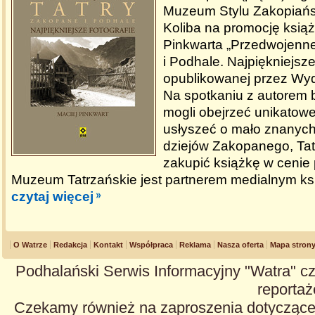
Muzeum Stylu Zakopiańsk
Koliba na promocję książ
Pinkwarta „Przedwojenne
i Podhale. Najpiękniejsze 
opublikowanej przez Wy
Na spotkaniu z autorem
mogli obejrzeć unikatowe 
usłyszeć o mało znanych
dziejów Zakopanego, Tatr
zakupić książkę w cenie 
Muzeum Tatrzańskie jest partnerem medialnym ksi
czytaj więcej
O Watrze
Redakcja
Kontakt
Współpraca
Reklama
Nasza oferta
Mapa stron
Podhalański Serwis Informacyjny "Watra" cz
reportaże
Czekamy również na zaproszenia dotyczące z