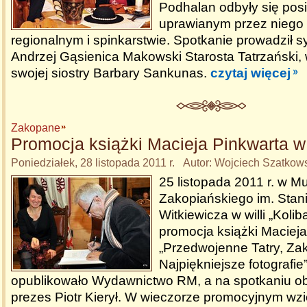
Podhalan odbyły się pos
uprawianym przez niego
regionalnym i spinkarstwie. Spotkanie prowadził 
Andrzej Gąsienica Makowski Starosta Tatrzański,
swojej siostry Barbary Sankunas.
czytaj więcej
Zakopane
Promocja książki Macieja Pinkwarta w 
Poniedziałek, 28 listopada 2011 r. Autor: Wojciech Szatkow
25 listopada 2011 r. w M
Zakopiańskiego im. Stan
Witkiewicza w willi „Kolib
promocja książki Macieja
„Przedwojenne Tatry, Za
Najpiękniejsze fotografie
opublikowało Wydawnictwo RM, a na spotkaniu ob
prezes Piotr Kierył. W wieczorze promocyjnym wzi