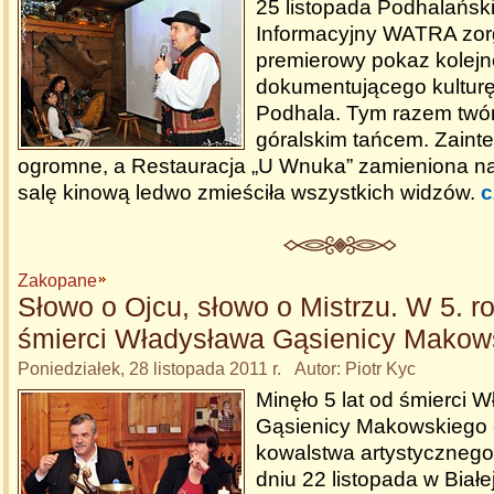
25 listopada Podhalańsk
Informacyjny WATRA zor
premierowy pokaz kolejn
dokumentującego kultur
Podhala. Tym razem twórc
góralskim tańcem. Zaint
ogromne, a Restauracja „U Wnuka” zamieniona na
salę kinową ledwo zmieściła wszystkich widzów.
c
Zakopane
Słowo o Ojcu, słowo o Mistrzu. W 5. r
śmierci Władysława Gąsienicy Makow
Poniedziałek, 28 listopada 2011 r. Autor: Piotr Kyc
Minęło 5 lat od śmierci 
Gąsienicy Makowskiego -
kowalstwa artystycznego.
dniu 22 listopada w Białe