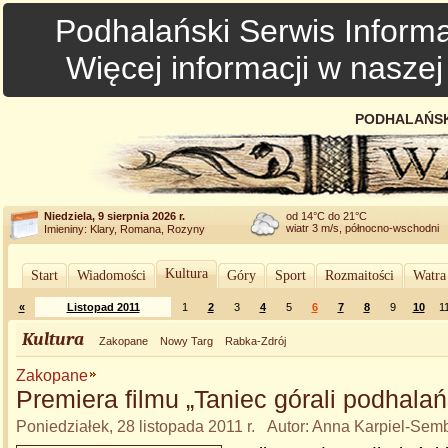
Podhalański Serwis Informa
Więcej informacji w nasze
PODHALAŃSK
Niedziela, 9 sierpnia 2026 r.
od 14°C do 21°C
wiatr 3 m/s, północno-wschodni
Imieniny: Klary, Romana, Rozyny
Kultura
Start
Wiadomości
Góry
Sport
Rozmaitości
Watra
«
Listopad 2011
1
2
3
4
5
6
7
8
9
10
1
Kultura
Zakopane
Nowy Targ
Rabka-Zdrój
Zakopane
Premiera filmu „Taniec górali podhalań
Poniedziałek, 28 listopada 2011 r. Autor: Anna Karpiel-Sem