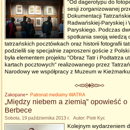
"Od dagerotypu do fotopoc
sesji zorganizowanej pr
Dokumentacji Tatrzańskiej
Radwańskiej-Paryskiej i
Paryskiego. Podczas dw
spotkania swoją wiedzą 
tatrzańskich pocztówkach oraz historii fotografii ta
podzielili się specjalnie zaproszeni goście z Polski
była elementem projektu "Obraz Tatr i Podtatrza u
kartach pocztowych" realizowanego przez Tatrzań
Narodowy we współpracy z Muzeum w Kieżmarku
Zakopane
Patronat medialny WATRA
„Między niebem a ziemią” opowieść o
Berbece
Sobota, 19 października 2013 r. Autor: Piotr Kyc
Kolejnym wydarzeniem dr