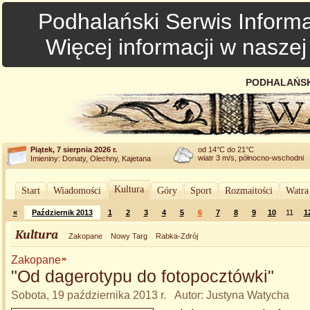
Podhalański Serwis Informa
Więcej informacji w nasze
PODHALAŃSK
Piątek, 7 sierpnia 2026 r.
od 14°C do 21°C
wiatr 3 m/s, północno-wschodni
Imieniny: Donaty, Olechny, Kajetana
Kultura
Start
Wiadomości
Góry
Sport
Rozmaitości
Watra
«
Październik 2013
1
2
3
4
5
6
7
8
9
10
11
1
Kultura
Zakopane
Nowy Targ
Rabka-Zdrój
Zakopane
"Od dagerotypu do fotopocztówki"
Sobota, 19 października 2013 r. Autor: Justyna Watycha