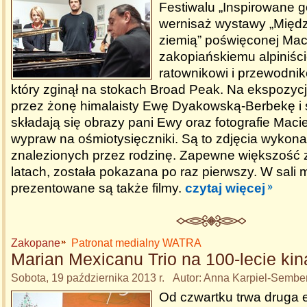
Festiwalu „Inspirowane gó
wernisaż wystawy „Międ
ziemią” poświęconej Mac
zakopiańskiemu alpiniście
ratownikowi i przewodni
który zginął na stokach Broad Peak. Na ekspozy
przez żonę himalaisty Ewę Dyakowską-Berbekę i 
składają się obrazy pani Ewy oraz fotografie Macie
wypraw na ośmiotysięczniki. Są to zdjęcia wykon
znalezionych przez rodzinę. Zapewne większość z
latach, została pokazana po raz pierwszy. W sali m
prezentowane są także filmy.
czytaj więcej
Zakopane
Patronat medialny WATRA
Marian Mexicanu Trio na 100-lecie kin
Sobota, 19 października 2013 r. Autor: Anna Karpiel-Sembe
Od czwartku trwa druga 