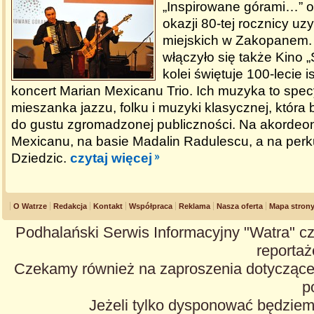
„Inspirowane górami…” 
okazji 80-tej rocznicy u
miejskich w Zakopanem
włączyło się także Kino „
kolei świętuje 100-lecie is
koncert Marian Mexicanu Trio. Ich muzyka to spec
mieszanka jazzu, folku i muzyki klasycznej, która
do gustu zgromadzonej publiczności. Na akordeon
Mexicanu, na basie Madalin Radulescu, a na perku
Dziedzic.
czytaj więcej
O Watrze
Redakcja
Kontakt
Współpraca
Reklama
Nasza oferta
Mapa stron
Podhalański Serwis Informacyjny "Watra" cz
reportaże
Czekamy również na zaproszenia dotyczące z
p
Jeżeli tylko dysponować będzie