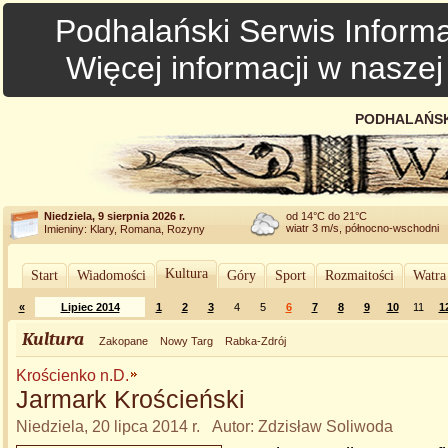
Podhalański Serwis Informa
Więcej informacji w nasze
PODHALAŃSK
Niedziela, 9 sierpnia 2026 r.
od 14°C do 21°C
wiatr 3 m/s, północno-wschodni
Imieniny: Klary, Romana, Rozyny
Kultura
Start
Wiadomości
Góry
Sport
Rozmaitości
Watra
«
Lipiec 2014
1
2
3
4
5
6
7
8
9
10
11
1
Kultura
Zakopane
Nowy Targ
Rabka-Zdrój
Krościenko n.D.
Jarmark Krościeński
Niedziela, 20 lipca 2014 r. Autor: Zdzisław Soliwoda