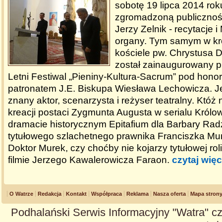
sobotę 19 lipca 2014 roku
zgromadzoną publicznośc
Jerzy Zelnik - recytacje i
organy. Tym samym w kr
kościele pw. Chrystusa 
został zainaugurowany pi
Letni Festiwal „Pieniny-Kultura-Sacrum” pod hon
patronatem J.E. Biskupa Wiesława Lechowicza. Je
znany aktor, scenarzysta i reżyser teatralny. Któż
kreacji postaci Zygmunta Augusta w serialu Królo
dramacie historycznym Epitafium dla Barbary Radz
tytułowego szlachetnego prawnika Franciszka Mur
Doktor Murek, czy choćby nie kojarzy tytułowej ro
filmie Jerzego Kawalerowicza Faraon.
czytaj więc
O Watrze
Redakcja
Kontakt
Współpraca
Reklama
Nasza oferta
Mapa stron
Podhalański Serwis Informacyjny "Watra" cz