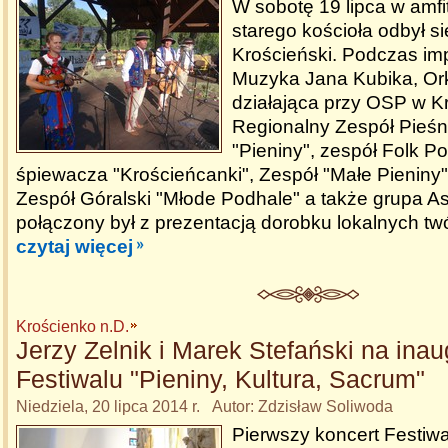
W sobotę 19 lipca w amfi
starego kościoła odbył s
Krościeński. Podczas imp
Muzyka Jana Kubika, Ork
działająca przy OSP w K
Regionalny Zespół Pieśni
"Pieniny", zespół Folk P
śpiewacza "Krościeńcanki", Zespół "Małe Pieniny"
Zespół Góralski "Młode Podhale" a także grupa As
połączony był z prezentacją dorobku lokalnych t
czytaj więcej
Krościenko n.D.
Jerzy Zelnik i Marek Stefański na inau
Festiwalu "Pieniny, Kultura, Sacrum"
Niedziela, 20 lipca 2014 r. Autor: Zdzisław Soliwoda
Pierwszy koncert Festiw