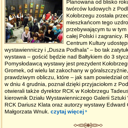
Planowana od blisko rok
twórców ludowych z Pod
Kołobrzegu została prze
mieszkańcom tego uzdrow
przebywającym tu w tym 
całej Polski i zagranicy.
Centrum Kultury udostępn
wystawienniczy i „Dusza Podhala” – bo tak zatytu
wystawa – gościć będzie nad Bałtykiem do 3 stycz
Pomysłodawcą wystawy jest prezydent Kołobrze
Gromek, od wielu lat zakochany w góralszczyźnie, 
prawdziwym obliczu, które – jak sam powiedział o
w dniu 4 grudnia, poznał dzięki przyjaciołom z P
otwierali także dyrektor RCK w Kołobrzegu Tadeusz
kierownik Działu Wystawienniczego Galerii Sztuk
RCK Dariusz Klata oraz autorzy wystawy Edward 
Małgorzata Wnuk.
czytaj więcej