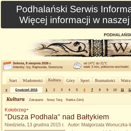
Podhalański Serwis Informa
Więcej informacji w nasze
PODHALAŃSK
Sobota, 8 sierpnia 2026 r.
od 14°C do 21°C
wiatr 3 m/s, północno-wschodni
Imieniny: Izy, Rajmunda, Seweryna
Kultura
Start
Wiadomości
Góry
Sport
Rozmaitości
Watra
«
Grudzień 2015
1
2
3
4
5
6
7
8
9
10
11
1
Kultura
Zakopane
Nowy Targ
Rabka-Zdrój
Kołobrzeg
"Dusza Podhala" nad Bałtykiem
Niedziela, 13 grudnia 2015 r. Autor: Małgorzata Wonuczka