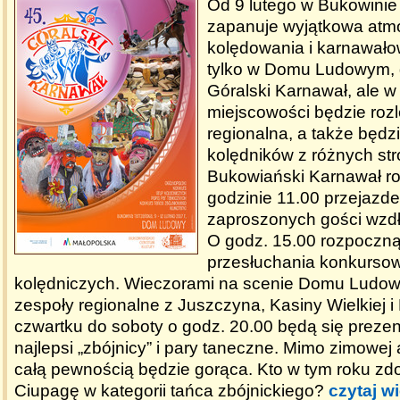
Od 9 lutego w Bukowinie 
zapanuje wyjątkowa atm
kolędowania i karnawało
tylko w Domu Ludowym, 
Góralski Karnawał, ale w 
miejscowości będzie roz
regionalna, a także będ
kolędników z różnych str
Bukowiański Karnawał ro
godzinie 11.00 przejazd
zaproszonych gości wzdłu
O godz. 15.00 rozpoczną
przesłuchania konkurso
kolędniczych. Wieczorami na scenie Domu Ludo
zespoły regionalne z Juszczyna, Kasiny Wielkiej i
czwartku do soboty o godz. 20.00 będą się preze
najlepsi „zbójnicy” i pary taneczne. Mimo zimowej
całą pewnością będzie gorąca. Kto w tym roku zd
Ciupagę w kategorii tańca zbójnickiego?
czytaj w