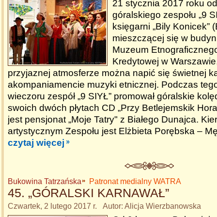
21 stycznia 2017 roku od
góralskiego zespołu „9 S
księgarni „Bily Konicek” 
mieszczącej się w budy
Muzeum Etnograficznego 
Kredytowej w Warszawie, 
przyjaznej atmosferze można napić się świetnej k
akompaniamencie muzyki etnicznej. Podczas teg
wieczoru zespół „9 SIYŁ” promował góralskie kolęd
swoich dwóch płytach CD „Przy Betlejemskik Hor
jest pensjonat „Moje Tatry" z Białego Dunajca. Ki
artystycznym Zespołu jest Elżbieta Porębska – M
czytaj więcej
Bukowina Tatrzańska
Patronat medialny WATRA
45. „GÓRALSKI KARNAWAŁ”
Czwartek, 2 lutego 2017 r. Autor: Alicja Wierzbanowska