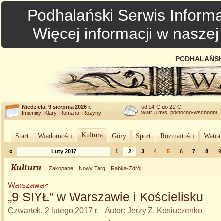
Podhalański Serwis Informa
Więcej informacji w nasze
PODHALAŃSK
Niedziela, 9 sierpnia 2026 r.
od 14°C do 21°C
wiatr 3 m/s, północno-wschodni
Imieniny: Klary, Romana, Rozyny
Kultura
Start
Wiadomości
Góry
Sport
Rozmaitości
Watra
«
Luty 2017
1
2
3
4
5
6
7
8
9
Kultura
Zakopane
Nowy Targ
Rabka-Zdrój
Warszawa
„9 SIYŁ” w Warszawie i Kościelisku
Czwartek, 2 lutego 2017 r. Autor: Jerzy Z. Kosiuczenko