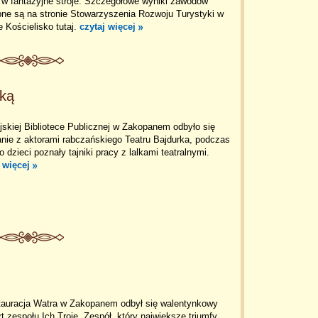
 w fantazyjne stroje. Szczegółowe wyniki zawodów
pne są na stronie Stowarzyszenia Rozwoju Turystyki w
 Kościelisko tutaj.
czytaj więcej
rką
skiej Bibliotece Publicznej w Zakopanem odbyło się
nie z aktorami rabczańskiego Teatru Bajdurka, podczas
o dzieci poznały tajniki pracy z lalkami teatralnymi.
 więcej
tauracja Watra w Zakopanem odbył się walentynkowy
t zespołu Ich Troje. Zespół, który największe triumfy