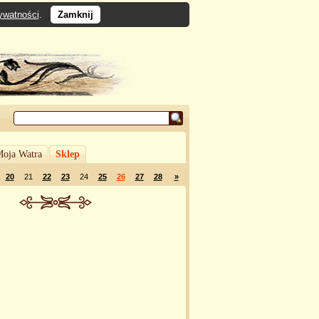
rywatności
.
Zamknij
oja Watra
Sklep
20
21
22
23
24
25
26
27
28
»