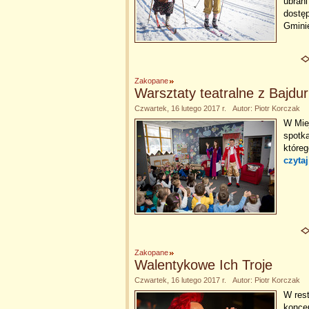
ubrani
dostę
Gminie
Zakopane
Warsztaty teatralne z Bajdu
Czwartek, 16 lutego 2017 r. Autor: Piotr Korczak
W Miej
spotka
któreg
czytaj
Zakopane
Walentykowe Ich Troje
Czwartek, 16 lutego 2017 r. Autor: Piotr Korczak
W res
koncer