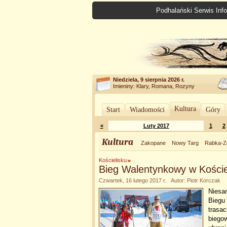
Podhalański Serwis Info
Niedziela, 9 sierpnia 2026 r.
Imieniny: Klary, Romana, Rozyny
Kultura
Start
Wiadomości
Góry
«
Luty 2017
1
2
Kultura
Zakopane
Nowy Targ
Rabka-Z
Kościelisku
Bieg Walentynkowy w Koście
Czwartek, 16 lutego 2017 r. Autor: Piotr Korczak
Niesa
Biegu 
trasac
biegow