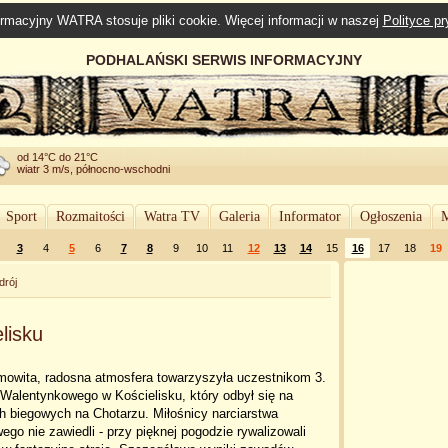
rmacyjny WATRA stosuje pliki cookie. Więcej informacji w naszej
Polityce p
PODHALAŃSKI SERWIS INFORMACYJNY
od 14°C do 21°C
wiatr 3 m/s, północno-wschodni
Sport
Rozmaitości
Watra TV
Galeria
Informator
Ogłoszenia
M
3
4
5
6
7
8
9
10
11
12
13
14
15
16
17
18
19
drój
lisku
mowita, radosna atmosfera towarzyszyła uczestnikom 3.
Walentynkowego w Kościelisku, który odbył się na
h biegowych na Chotarzu. Miłośnicy narciarstwa
ego nie zawiedli - przy pięknej pogodzie rywalizowali