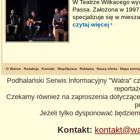
W Teatrze Witkacego wys
Passa. Założona w 1997
specjalizuje się w miesz
czytaj więcej
O Watrze
Redakcja
Kontakt
Współpraca
Reklama
Nasza oferta
Mapa stron
Podhalański Serwis Informacyjny "Watra" cz
reportaże
Czekamy również na zaproszenia dotyczące z
p
Jeżeli tylko dysponować będzie
Kontakt:
kontakt@wa