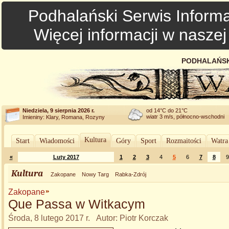
Podhalański Serwis Informa
Więcej informacji w nasze
PODHALAŃSK
Niedziela, 9 sierpnia 2026 r.
od 14°C do 21°C
wiatr 3 m/s, północno-wschodni
Imieniny: Klary, Romana, Rozyny
Kultura
Start
Wiadomości
Góry
Sport
Rozmaitości
Watra
«
Luty 2017
1
2
3
4
5
6
7
8
9
Kultura
Zakopane
Nowy Targ
Rabka-Zdrój
Zakopane
Que Passa w Witkacym
Środa, 8 lutego 2017 r. Autor: Piotr Korczak