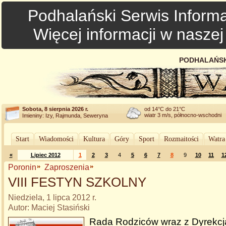
Podhalański Serwis Informa
Więcej informacji w nasze
PODHALAŃSK
Sobota, 8 sierpnia 2026 r.
od 14°C do 21°C
wiatr 3 m/s, północno-wschodni
Imieniny: Izy, Rajmunda, Seweryna
Start
Wiadomości
Kultura
Góry
Sport
Rozmaitości
Watra
«
Lipiec 2012
1
2
3
4
5
6
7
8
9
10
11
1
Poronin
Zaproszenia
VIII FESTYN SZKOLNY
Niedziela, 1 lipca 2012 r.
Autor: Maciej Stasiński
Rada Rodziców wraz z Dyrekcj