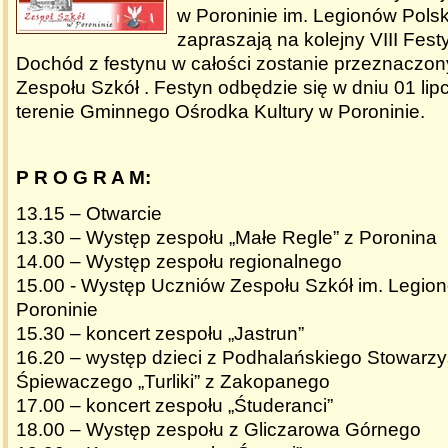
w Poroninie im. Legionów Pols
zapraszają na kolejny VIII Fest
Dochód z festynu w całości zostanie przeznaczon
Zespołu Szkół . Festyn odbędzie się w dniu 01 lip
terenie Gminnego Ośrodka Kultury w Poroninie.
P R O G R A M:
13.15 – Otwarcie
13.30 – Występ zespołu „Małe Regle” z Poronina
14.00 – Występ zespołu regionalnego
15.00 - Występ Uczniów Zespołu Szkół im. Legio
Poroninie
15.30 – koncert zespołu „Jastrun”
16.20 – występ dzieci z Podhalańskiego Stowarz
Śpiewaczego „Turliki” z Zakopanego
17.00 – koncert zespołu „Śtuderanci”
18.00 – Występ zespołu z Gliczarowa Górnego