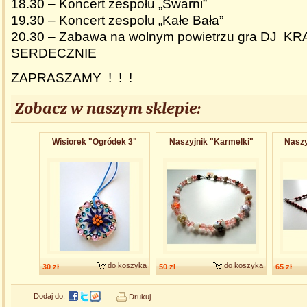
18.30 – Koncert zespołu „Śwarni”
19.30 – Koncert zespołu „Kałe Bała”
20.30 – Zabawa na wolnym powietrzu gra DJ K
SERDECZNIE
ZAPRASZAMY ! ! !
Zobacz w naszym sklepie:
Wisiorek "Ogródek 3"
Naszyjnik "Karmelki"
Naszy
do koszyka
do koszyka
30 zł
50 zł
65 zł
Dodaj do:
Drukuj