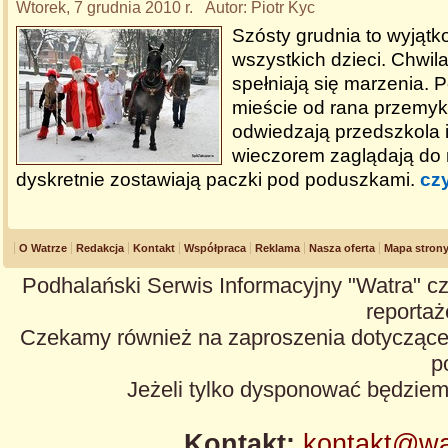
Wtorek, 7 grudnia 2010 r. Autor: Piotr Kyc
Szósty grudnia to wyjątk
wszystkich dzieci. Chwila
spełniają się marzenia.
mieście od rana przemyka
odwiedzają przedszkola i
wieczorem zaglądają do
dyskretnie zostawiają paczki pod poduszkami.
czy
O Watrze
Redakcja
Kontakt
Współpraca
Reklama
Nasza oferta
Mapa stron
Podhalański Serwis Informacyjny "Watra" cz
reportaże
Czekamy również na zaproszenia dotyczące z
p
Jeżeli tylko dysponować będzie
Kontakt:
kontakt@wa