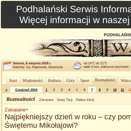
Podhalański Serwis Informa
Więcej informacji w nasze
PODHALAŃSK
Sobota, 8 sierpnia 2026 r.
od 14°C do 21°C
wiatr 3 m/s, północno-wschodni
Imieniny: Izy, Rajmunda, Seweryna
Rozmaitości
Start
Wiadomości
Kultura
Góry
Sport
Watra
«
Grudzień 2010
1
2
3
4
5
6
7
8
9
10
11
1
Rozmaitości
Zakopane
Nowy Targ
Rabka-Zdrój
Zakopane
Najpiękniejszy dzień w roku – czy po
Świętemu Mikołajowi?