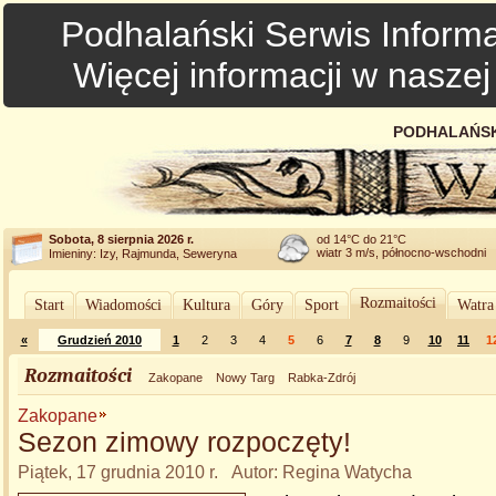
Podhalański Serwis Informa
Więcej informacji w nasze
PODHALAŃSK
Sobota, 8 sierpnia 2026 r.
od 14°C do 21°C
wiatr 3 m/s, północno-wschodni
Imieniny: Izy, Rajmunda, Seweryna
Rozmaitości
Start
Wiadomości
Kultura
Góry
Sport
Watra
«
Grudzień 2010
1
2
3
4
5
6
7
8
9
10
11
1
Rozmaitości
Zakopane
Nowy Targ
Rabka-Zdrój
Zakopane
Sezon zimowy rozpoczęty!
Piątek, 17 grudnia 2010 r. Autor: Regina Watycha