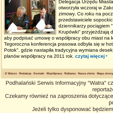
Delegacja Urzędu Miast
otworzyła wczoraj w Za
zimowy. Co roku na pocz
przedstawiciele sopockic
dziennikarzy pociągiem 
Krupówki" przyjeżdżają
aby podpisać umowę o współpracy obu miast na ko
Tegoroczna konferencja prasowa odbyła się w hot
Potok", gdzie nastapiła tradycyjna wymiana desek
planów współpracy na 2011 rok.
czytaj więcej
O Watrze
Redakcja
Kontakt
Współpraca
Reklama
Nasza oferta
Mapa stron
Podhalański Serwis Informacyjny "Watra" cz
reportaże
Czekamy również na zaproszenia dotyczące z
p
Jeżeli tylko dysponować będzie