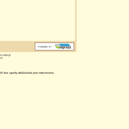
o-relacje.
ch.
 bez zgody właściciela jest zabronione.