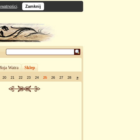
rywatności
.
Zamknij
oja Watra
Sklep
20
21
22
23
24
25
26
27
28
»