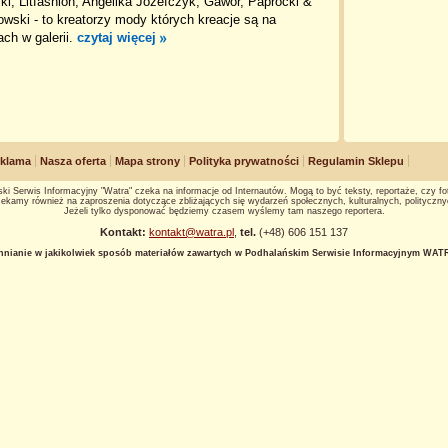
ki, Litfashion, Angelika Józefczyk, Gawor, Paprocki &
wski - to kreatorzy mody których kreacje są na
ach w galerii.
czytaj więcej
klama
Nasza oferta
Mapa strony
Polityka prywatności
Regulamin Sklepu
ki Serwis Informacyjny "Watra" czeka na informacje od Internautów. Mogą to być teksty, reportaże, czy fot
ekamy również na zaproszenia dotyczące zbliżających się wydarzeń społecznych, kulturalnych, polityczny
Jeżeli tylko dysponować będziemy czasem wyślemy tam naszego reportera.
Kontakt:
kontakt@watra.pl
,
tel.
(+48) 606 151 137
hnianie w jakikolwiek sposób materiałów zawartych w Podhalańskim Serwisie Informacyjnym WATRA