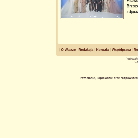
Pilaws
Brzozo
zdjęci
O Watrze
Redakcja
Kontakt
Współpraca
Re
Podhalańs
Cz
Powielanie, kopiowanie oraz rozpowszec