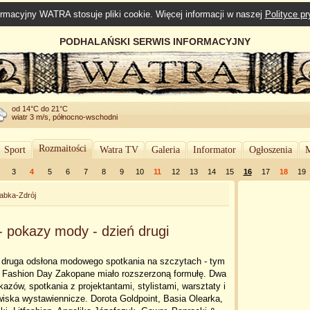
rmacyjny WATRA stosuje pliki cookie. Więcej informacji w naszej
Polityce p
PODHALAŃSKI SERWIS INFORMACYJNY
od 14°C do 21°C
wiatr 3 m/s, północno-wschodni
Rozmaitości
Sport
Watra TV
Galeria
Informator
Ogłoszenia
M
3
4
5
6
7
8
9
10
11
12
13
14
15
16
17
18
19
abka-Zdrój
okazy mody - dzień drugi
ż druga odsłona modowego spotkania na szczytach - tym
 Fashion Day Zakopane miało rozszerzoną formułę. Dwa
kazów, spotkania z projektantami, stylistami, warsztaty i
iska wystawiennicze. Dorota Goldpoint, Basia Olearka,