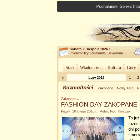
Podhalański Serwis Info
Sobota, 8 sierpnia 2026 r.
Imieniny: Izy, Rajmunda, Seweryna
Start
Wiadomości
Kultura
Góry
«
Luty 2018
1
2
Rozmaitości
Zakopane
Nowy Targ
R
Zakopane
FASHION DAY ZAKOPANE - p
Piątek, 16 lutego 2018 r. Autor: Piotr Korczak
To ju
razem
dni po
stanow