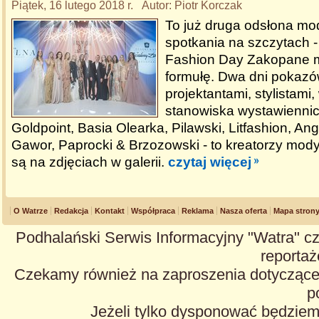
Piątek, 16 lutego 2018 r. Autor: Piotr Korczak
To już druga odsłona m
spotkania na szczytach 
Fashion Day Zakopane m
formułę. Dwa dni pokazó
projektantami, stylistami,
stanowiska wystawiennic
Goldpoint, Basia Olearka, Pilawski, Litfashion, An
Gawor, Paprocki & Brzozowski - to kreatorzy mody
są na zdjęciach w galerii.
czytaj więcej
O Watrze
Redakcja
Kontakt
Współpraca
Reklama
Nasza oferta
Mapa stron
Podhalański Serwis Informacyjny "Watra" cz
reportaże
Czekamy również na zaproszenia dotyczące z
p
Jeżeli tylko dysponować będzie