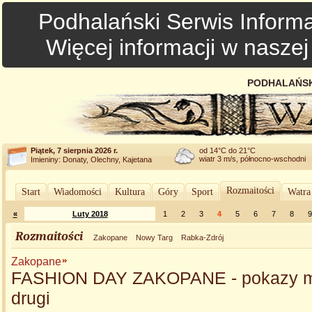
Podhalański Serwis Informa
Więcej informacji w nasze
PODHALAŃSK
Piątek, 7 sierpnia 2026 r.
od 14°C do 21°C
wiatr 3 m/s, północno-wschodni
Imieniny: Donaty, Olechny, Kajetana
Rozmaitości
Start
Wiadomości
Kultura
Góry
Sport
Watra
«
Luty 2018
1
2
3
4
5
6
7
8
9
Rozmaitości
Zakopane
Nowy Targ
Rabka-Zdrój
Zakopane
FASHION DAY ZAKOPANE - pokazy mo
drugi