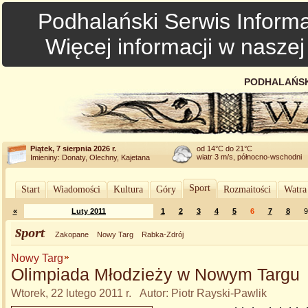
Podhalański Serwis Informa
Więcej informacji w nasze
PODHALAŃSK
Piątek, 7 sierpnia 2026 r.
od 14°C do 21°C
wiatr 3 m/s, północno-wschodni
Imieniny: Donaty, Olechny, Kajetana
Sport
Start
Wiadomości
Kultura
Góry
Rozmaitości
Watra
«
Luty 2011
1
2
3
4
5
6
7
8
9
Sport
Zakopane
Nowy Targ
Rabka-Zdrój
Nowy Targ
Olimpiada Młodzieży w Nowym Targu
Wtorek, 22 lutego 2011 r. Autor: Piotr Rayski-Pawlik