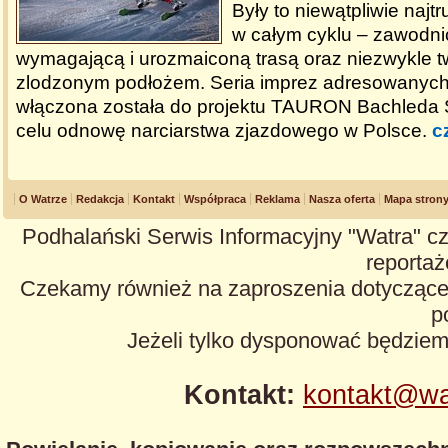
Były to niewątpliwie naj
w całym cyklu – zawodnic
wymagającą i urozmaiconą trasą oraz niezwykle 
zlodzonym podłożem. Seria imprez adresowanyc
włączona została do projektu TAURON Bachleda 
celu odnowę narciarstwa zjazdowego w Polsce.
c
O Watrze
Redakcja
Kontakt
Współpraca
Reklama
Nasza oferta
Mapa stron
Podhalański Serwis Informacyjny "Watra" cz
reportaże
Czekamy również na zaproszenia dotyczące z
p
Jeżeli tylko dysponować będzie
Kontakt:
kontakt@wa