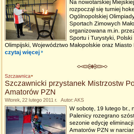
Na nowotarskiej Miejskie
rozpoczął się turniej hok
Ogólnopolskiej Olimpiad
Sportach Zimowych Mało
organizowana m.in. przez
Sportu i Turystyki, Polski
Olimpijski, Województwo Małopolskie oraz Miasto
czytaj więcej
Szczawnica
Szczawnicki przystanek Mistrzostw Po
Amatorów PZN
Wtorek, 22 lutego 2011 r. Autor: AKS
W sobotę, 19 lutego br.,
Palenicy rozegrano szóst
sezonie edycję eliminacji
Amatorów PZN w narciars