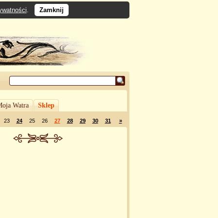
rywatności
.
Zamknij
oja Watra
Sklep
23
24
25
26
27
28
29
30
31
»