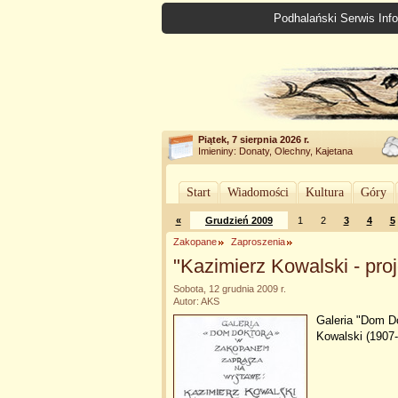
Podhalański Serwis Info
Piątek, 7 sierpnia 2026 r.
Imieniny: Donaty, Olechny, Kajetana
Start
Wiadomości
Kultura
Góry
«
Grudzień 2009
1
2
3
4
5
Zakopane
Zaproszenia
"Kazimierz Kowalski - proj
Sobota, 12 grudnia 2009 r.
Autor: AKS
Galeria "Dom D
Kowalski (1907-1