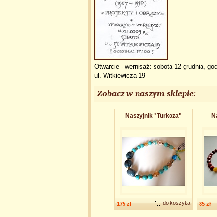
Otwarcie - wernisaż: sobota 12 grudnia, go
ul. Witkiewicza 19
Zobacz w naszym sklepie:
Naszyjnik "Turkoza"
Na
do koszyka
175 zł
85 zł