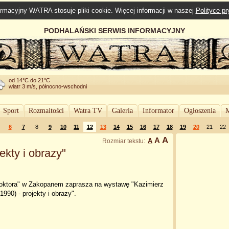
rmacyjny WATRA stosuje pliki cookie. Więcej informacji w naszej
Polityce p
PODHALAŃSKI SERWIS INFORMACYJNY
od 14°C do 21°C
wiatr 3 m/s, północno-wschodni
Sport
Rozmaitości
Watra TV
Galeria
Informator
Ogłoszenia
M
6
7
8
9
10
11
12
13
14
15
16
17
18
19
20
21
22
A
A
A
Rozmiar tekstu:
ekty i obrazy"
oktora" w Zakopanem zaprasza na wystawę "Kazimierz
990) - projekty i obrazy".