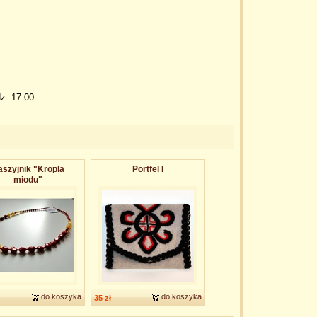
dz. 17.00
szyjnik "Kropla
Portfel I
miodu"
do koszyka
do koszyka
35 zł