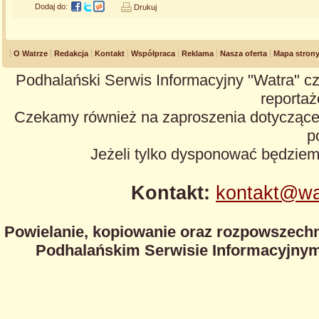
Dodaj do:
Drukuj
O Watrze
Redakcja
Kontakt
Współpraca
Reklama
Nasza oferta
Mapa stron
Podhalański Serwis Informacyjny "Watra" cz
reportaże
Czekamy również na zaproszenia dotyczące z
p
Jeżeli tylko dysponować będzie
Kontakt:
kontakt@wa
Powielanie, kopiowanie oraz rozpowszechn
Podhalańskim Serwisie Informacyjnym