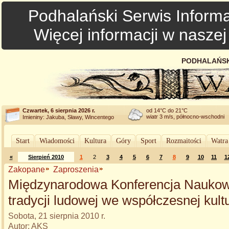
Podhalański Serwis Informa
Więcej informacji w nasze
PODHALAŃSK
Czwartek, 6 sierpnia 2026 r.
od 14°C do 21°C
wiatr 3 m/s, północno-wschodni
Imieniny: Jakuba, Sławy, Wincentego
Start
Wiadomości
Kultura
Góry
Sport
Rozmaitości
Watra
«
Sierpień 2010
1
2
3
4
5
6
7
8
9
10
11
1
Zakopane
Zaproszenia
Międzynarodowa Konferencja Naukow
tradycji ludowej we współczesnej kult
Sobota, 21 sierpnia 2010 r.
Autor: AKS