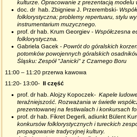
kulturze. Opracowanie z prezentacją modelu 
doc. dr hab. Zbigniew J. Przerembski
- Współ
folklorystyczna; problemy repertuaru, stylu 
instrumentarium muzycznego.
prof. dr hab. Krum Georgiev -
Współczesna e
folklorystyczna.
Gabriela Gacek -
Powrót do góralskich korze
potomków powojennych góralskich osadnikó
Śląsku: Zespół "Janicki" z Czarnego Boru
11:00 – 11:20 przerwa kawowa
11:20- 13:00-
II część
prof. dr hab. Alojzy Kopoczek
- Kapele ludowe 
teraźniejszość. Rozważania w świetle współc
prezentowanej na festiwalach i konkursach fo
prof. dr hab. Fikret Degerli, adiunkt Bülent Ku
konkursów folklorystycznych i tureckich zes
propagowanie tradycyjnej kultury.