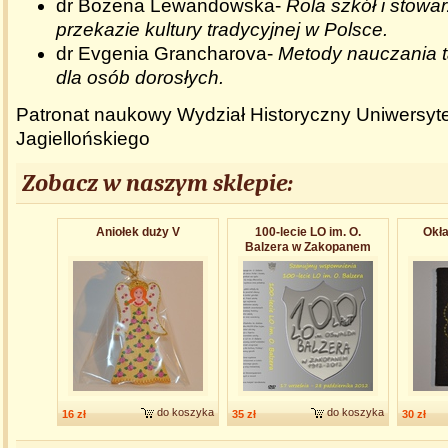
dr Bożena Lewandowska-
Rola szkół i stowa
przekazie kultury tradycyjnej w Polsce.
dr Evgenia Grancharova-
Metody nauczania 
dla osób dorosłych.
Patronat naukowy Wydział Historyczny Uniwersyt
Jagiellońskiego
Zobacz w naszym sklepie:
Aniołek duży V
100-lecie LO im. O.
Okła
Balzera w Zakopanem
do koszyka
do koszyka
16 zł
35 zł
30 zł