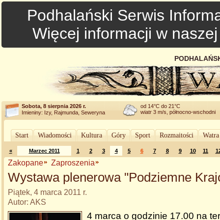
Podhalański Serwis Informa
Więcej informacji w nasze
PODHALAŃSK
Sobota, 8 sierpnia 2026 r.
od 14°C do 21°C
wiatr 3 m/s, północno-wschodni
Imieniny: Izy, Rajmunda, Seweryna
Start
Wiadomości
Kultura
Góry
Sport
Rozmaitości
Watra
«
Marzec 2011
1
2
3
4
5
6
7
8
9
10
11
1
Zakopane
Zaproszenia
Wystawa plenerowa "Podziemne Kraj
Piątek, 4 marca 2011 r.
Autor: AKS
4 marca o godzinie 17.00 na te