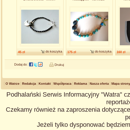
do koszyka
do koszyka
45 zł
175 zł
160 zł
Dodaj do:
Drukuj
O Watrze
Redakcja
Kontakt
Współpraca
Reklama
Nasza oferta
Mapa stron
Podhalański Serwis Informacyjny "Watra" cz
reportaże
Czekamy również na zaproszenia dotyczące z
p
Jeżeli tylko dysponować będzie