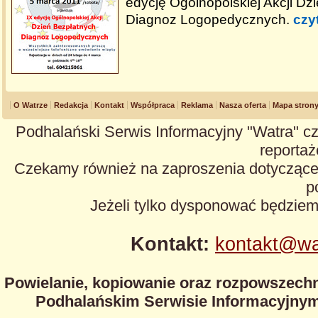
edycję Ogólnopolskiej Akcji Dz
Diagnoz Logopedycznych.
czy
O Watrze
Redakcja
Kontakt
Współpraca
Reklama
Nasza oferta
Mapa stron
Podhalański Serwis Informacyjny "Watra" cz
reportaże
Czekamy również na zaproszenia dotyczące z
p
Jeżeli tylko dysponować będzie
Kontakt:
kontakt@wa
Powielanie, kopiowanie oraz rozpowszechn
Podhalańskim Serwisie Informacyjnym