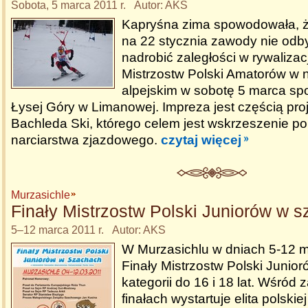
Sobota, 5 marca 2011 r. Autor: AKS
Kapryśna zima spowodowała, 
na 22 stycznia zawody nie odby
nadrobić zaległości w rywalizacj
Mistrzostw Polski Amatorów w n
alpejskim w sobotę 5 marca spo
Łysej Góry w Limanowej. Impreza jest częścią p
Bachleda Ski, którego celem jest wskrzeszenie po
narciarstwa zjazdowego.
czytaj więcej
Murzasichle
Finały Mistrzostw Polski Juniorów w 
5–12 marca 2011 r. Autor: AKS
W Murzasichlu w dniach 5-12 
Finały Mistrzostw Polski Junio
kategorii do 16 i 18 lat. Wśró
finałach wystartuje elita polskie