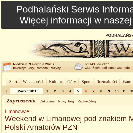
Podhalański Serwis Informa
Więcej informacji w nasze
PODHALAŃSK
Niedziela, 9 sierpnia 2026 r.
od 14°C do 21°C
wiatr 3 m/s, północno-wschodni
Imieniny: Klary, Romana, Rozyny
Start
Wiadomości
Kultura
Góry
Sport
Rozmaitości
Watra
«
Marzec 2011
1
2
3
4
5
6
7
8
9
10
11
1
Zaproszenia
Zakopane
Nowy Targ
Rabka-Zdrój
Limanowa
Weekend w Limanowej pod znakiem M
Polski Amatorów PZN