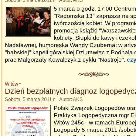
Sobota, 5 marca 2011 r. Autor: AKS
5 marca o godz. 17.00 Centrum
"Radomska 13" zaprasza na sp
twórczością kobiet. W programie
promocja książki "Warszawskie
kobiety. Słupki do kawy i czekol
Nadstawnej, humoreska Wandy Czubernat w artys
"babskiej" kapeli góralskiej Dziurawiec z Podhala
prac Małgorzaty Kowalczyk z cyklu "Nastroje".
czy
Witów
Dzień bezpłatnych diagnoz logopedy
Sobota, 5 marca 2011 r. Autor: AKS
Polski Związek Logopedów ora
Praktyka Logopedyczna mgr El
Witów 245c - w ramach Europe
Logopedy 5 marca 2011 /sobota