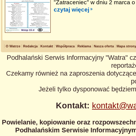
"Zatraceniec" w dniu 2 marca o
czytaj więcej
O Watrze
Redakcja
Kontakt
Współpraca
Reklama
Nasza oferta
Mapa stron
Podhalański Serwis Informacyjny "Watra" cz
reportaże
Czekamy również na zaproszenia dotyczące z
p
Jeżeli tylko dysponować będzie
Kontakt:
kontakt@wa
Powielanie, kopiowanie oraz rozpowszechn
Podhalańskim Serwisie Informacyjnym