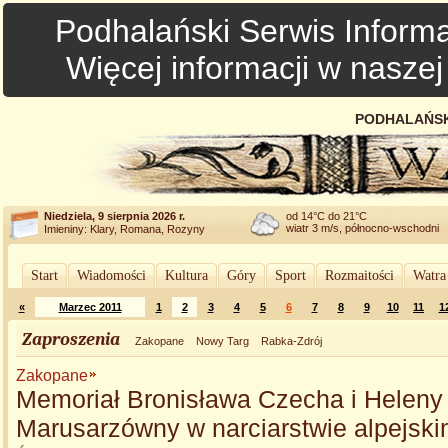
Podhalański Serwis Informa
Więcej informacji w nasze
PODHALAŃSK
Niedziela, 9 sierpnia 2026 r.
od 14°C do 21°C
wiatr 3 m/s, północno-wschodni
Imieniny: Klary, Romana, Rozyny
Start
Wiadomości
Kultura
Góry
Sport
Rozmaitości
Watra
«
Marzec 2011
1
2
3
4
5
6
7
8
9
10
11
1
Zaproszenia
Zakopane
Nowy Targ
Rabka-Zdrój
Zakopane
Memoriał Bronisława Czecha i Heleny
Marusarzówny w narciarstwie alpejsk