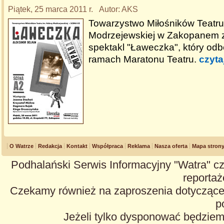
Piątek, 25 marca 2011 r. Autor: AKS
Towarzystwo Miłośników Teatru
Modrzejewskiej w Zakopanem 
spektakl "Ławeczka", który odb
ramach Maratonu Teatru.
czyta
O Watrze
Redakcja
Kontakt
Współpraca
Reklama
Nasza oferta
Mapa stron
Podhalański Serwis Informacyjny "Watra" cz
reportaże
Czekamy również na zaproszenia dotyczące z
p
Jeżeli tylko dysponować będzie