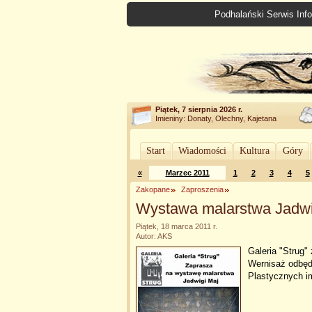
Podhalański Serwis Info
Piątek, 7 sierpnia 2026 r.
Imieniny: Donaty, Olechny, Kajetana
Start
Wiadomości
Kultura
Góry
«
Marzec 2011
1
2
3
4
5
Zakopane
Zaproszenia
Wystawa malarstwa Jadwi
Piątek, 18 marca 2011 r.
Autor: AKS
Galeria "Strug"
Wernisaż odbęd
Plastycznych i