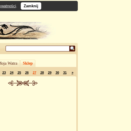
rywatności
.
Zamknij
oja Watra
Sklep
23
24
25
26
27
28
29
30
31
»