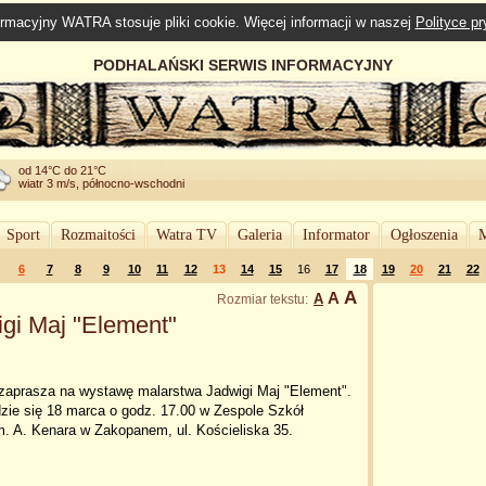
rmacyjny WATRA stosuje pliki cookie. Więcej informacji w naszej
Polityce p
PODHALAŃSKI SERWIS INFORMACYJNY
od 14°C do 21°C
wiatr 3 m/s, północno-wschodni
Sport
Rozmaitości
Watra TV
Galeria
Informator
Ogłoszenia
M
6
7
8
9
10
11
12
13
14
15
16
17
18
19
20
21
22
A
A
A
Rozmiar tekstu:
gi Maj "Element"
 zaprasza na wystawę malarstwa Jadwigi Maj "Element".
zie się 18 marca o godz. 17.00 w Zespole Szkół
m. A. Kenara w Zakopanem, ul. Kościeliska 35.