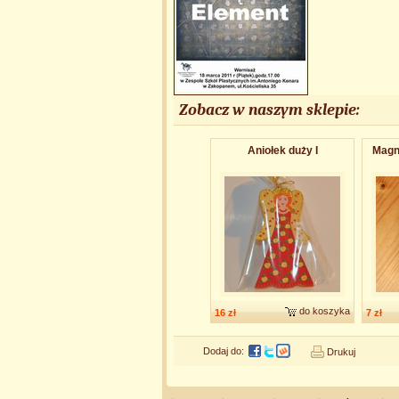
Zobacz w naszym sklepie:
Aniołek duży I
Magn
do koszyka
16 zł
7 zł
Dodaj do:
Drukuj