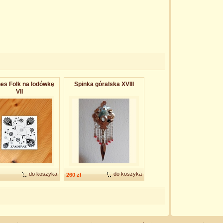
es Folk na lodówkę
Spinka góralska XVIII
VII
do koszyka
do koszyka
260 zł