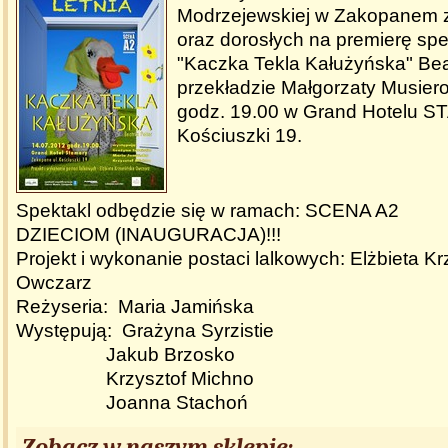
Modrzejewskiej w Zakopanem z
oraz dorosłych na premierę spek
"Kaczka Tekla Kałużyńska" Beat
przekładzie Małgorzaty Musierow
godz. 19.00 w Grand Hotelu S
Kościuszki 19.
Spektakl odbędzie się w ramach: SCENA A2
DZIECIOM (INAUGURACJA)!!!
Projekt i wykonanie postaci lalkowych: Elżbieta K
Owczarz
Reżyseria: Maria Jamińska
Występują: Grażyna Syrzistie
Jakub Brzosko
Krzysztof Michno
Joanna Stachoń
Zobacz w naszym sklepie: