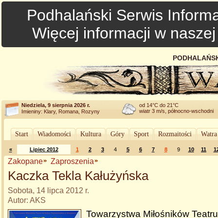
Podhalański Serwis Informa
Więcej informacji w nasze
PODHALAŃSK
Niedziela, 9 sierpnia 2026 r.
od 14°C do 21°C
wiatr 3 m/s, północno-wschodni
Imieniny: Klary, Romana, Rozyny
Start
Wiadomości
Kultura
Góry
Sport
Rozmaitości
Watra
«
Lipiec 2012
1
2
3
4
5
6
7
8
9
10
11
1
Zakopane
Zaproszenia
Kaczka Tekla Kałużyńska
Sobota, 14 lipca 2012 r.
Autor: AKS
Towarzystwa Miłośników Teatru