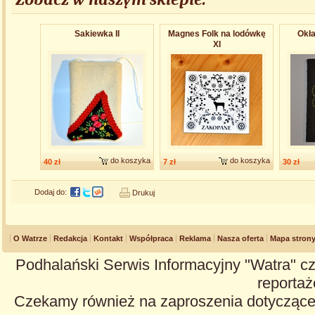
Sakiewka II
Magnes Folk na lodówkę
Okła
XI
do koszyka
do koszyka
40 zł
7 zł
30 zł
Dodaj do:
Drukuj
O Watrze
Redakcja
Kontakt
Współpraca
Reklama
Nasza oferta
Mapa stron
Podhalański Serwis Informacyjny "Watra" cz
reportaże
Czekamy również na zaproszenia dotyczące z