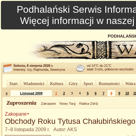
Podhalański Serwis Informa
Więcej informacji w nasze
PODHALAŃSK
Sobota, 8 sierpnia 2026 r.
od 14°C do 21°C
wiatr 3 m/s, północno-wschodni
Imieniny: Izy, Rajmunda, Seweryna
Start
Wiadomości
Kultura
Góry
Sport
Rozmaitości
Watra
«
Listopad 2009
1
2
3
4
5
6
7
8
9
10
1
Zaproszenia
Zakopane
Nowy Targ
Rabka-Zdrój
Zakopane
Obchody Roku Tytusa Chałubińskiego
7–8 listopada 2009 r. Autor: AKS