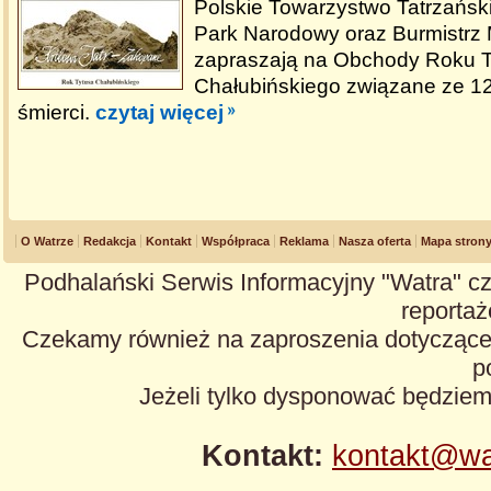
Polskie Towarzystwo Tatrzański
Park Narodowy oraz Burmistrz
zapraszają na Obchody Roku 
Chałubińskiego związane ze 12
śmierci.
czytaj więcej
O Watrze
Redakcja
Kontakt
Współpraca
Reklama
Nasza oferta
Mapa stron
Podhalański Serwis Informacyjny "Watra" cz
reportaże
Czekamy również na zaproszenia dotyczące z
p
Jeżeli tylko dysponować będzie
Kontakt:
kontakt@wa