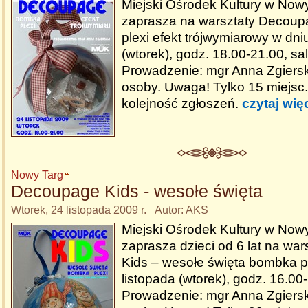
Miejski Ośrodek Kultury w No
zaprasza na warsztaty Decou
plexi efekt trójwymiarowy w dni
(wtorek), godz. 18.00-21.00, sa
Prowadzenie: mgr Anna Zgiersk
osoby. Uwaga! Tylko 15 miejsc
kolejność zgłoszeń.
czytaj wię
Nowy Targ
Decoupage Kids - wesołe święta
Wtorek, 24 listopada 2009 r. Autor: AKS
Miejski Ośrodek Kultury w No
zaprasza dzieci od 6 lat na wa
Kids – wesołe święta bombka pl
listopada (wtorek), godz. 16.00-
Prowadzenie: mgr Anna Zgiersk