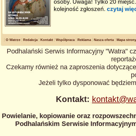
osoby. Uwaga! Tylko 20 miejsc
kolejność zgłoszeń.
czytaj wię
O Watrze
Redakcja
Kontakt
Współpraca
Reklama
Nasza oferta
Mapa stron
Podhalański Serwis Informacyjny "Watra" cz
reportaże
Czekamy również na zaproszenia dotyczące z
p
Jeżeli tylko dysponować będzie
Kontakt:
kontakt@wa
Powielanie, kopiowanie oraz rozpowszechn
Podhalańskim Serwisie Informacyjnym