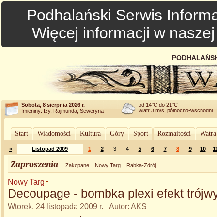
Podhalański Serwis Informa
Więcej informacji w nasze
PODHALAŃSK
Sobota, 8 sierpnia 2026 r.
od 14°C do 21°C
wiatr 3 m/s, północno-wschodni
Imieniny: Izy, Rajmunda, Seweryna
Start
Wiadomości
Kultura
Góry
Sport
Rozmaitości
Watra
«
Listopad 2009
1
2
3
4
5
6
7
8
9
10
1
Zaproszenia
Zakopane
Nowy Targ
Rabka-Zdrój
Nowy Targ
Decoupage - bombka plexi efekt trój
Wtorek, 24 listopada 2009 r. Autor: AKS