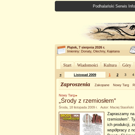
Podhalański Serwis Info
Piątek, 7 sierpnia 2026 r.
Imieniny: Donaty, Olechny, Kajetana
Start
Wiadomości
Kultura
Góry
«
Listopad 2009
1
2
3
4
Zaproszenia
Zakopane
Nowy Targ
R
Nowy Targ
„Środy z rzemiosłem”
Środa, 18 listopada 2009 r. Autor: Maciej Stasiński
Zapraszamy na 
rzemiosłem”. T
ich produkcji, 
współpracy z n