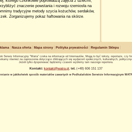
j, którego członkowie poprowadzą zajęcia z dziećmi,
rzybliżyć znaczenie powstania i rozwoju rzemiosła na
omnimy tradycyjne metody szycia kożuchów, serdaków,
czek. Zorganizujemy pokaz haftowania na skórze.
klama
Nasza oferta
Mapa strony
Polityka prywatności
Regulamin Sklepu
ki Serwis Informacyjny "Watra" czeka na informacje od Internautów. Mogą to być teksty, reportaże, czy fot
ekamy również na zaproszenia dotyczące zbliżających się wydarzeń społecznych, kulturalnych, polityczny
Jeżeli tylko dysponować będziemy czasem wyślemy tam naszego reportera.
Kontakt:
kontakt@watra.pl
,
tel.
(+48) 606 151 137
hnianie w jakikolwiek sposób materiałów zawartych w Podhalańskim Serwisie Informacyjnym WATRA