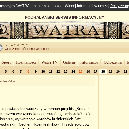
rmacyjny WATRA stosuje pliki cookie. Więcej informacji w naszej
Polityce p
PODHALAŃSKI SERWIS INFORMACYJNY
od 14°C do 21°C
wiatr 3 m/s, północno-wschodni
Sport
Rozmaitości
Watra TV
Galeria
Informator
Ogłoszenia
M
5
6
7
8
9
10
11
12
13
14
15
16
17
18
19
20
21
abka-Zdrój
niepowtarzalne warsztaty w ramach projektu „Środa z
ym razem warsztaty koncentrować się będą wokół skór,
zdobienia, wytwarzania wyrobów kuśnierskich. We
owotarskim Cechem Rzemieślników i Przedsiębiorców