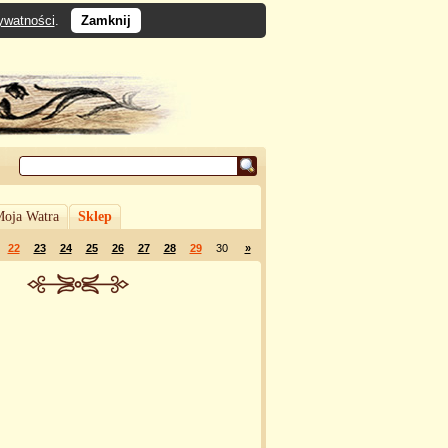
rywatności
.
Zamknij
oja Watra
Sklep
22
23
24
25
26
27
28
29
30
»