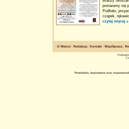
Branży Skórzane
postaramy się p
Podhalu, przyp
czapek, rękawi
czytaj więcej
O Watrze
Redakcja
Kontakt
Współpraca
Re
Podhalańs
Cz
Powielanie, kopiowanie oraz rozpowszec