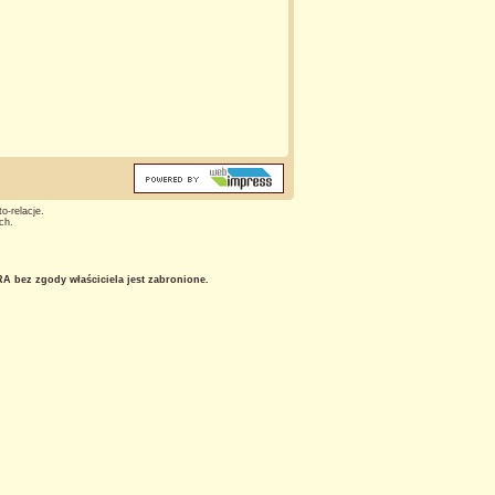
o-relacje.
ch.
 bez zgody właściciela jest zabronione.